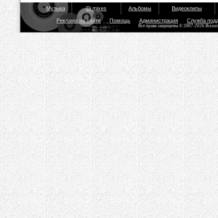
Музыка
Dj mixes
Альбомы
Видеоклипы
Реклама на сайте
Помощь
Администрация
Служба под
Все права защищены © 2007-2026 Bisou