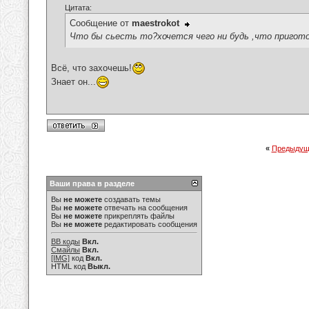
Цитата:
Сообщение от
maestrokot
Что бы сьесть то?хочется чего ни будь ,что приготов
Всё, что захочешь!
Знает он...
«
Предыдущ
Ваши права в разделе
Вы
не можете
создавать темы
Вы
не можете
отвечать на сообщения
Вы
не можете
прикреплять файлы
Вы
не можете
редактировать сообщения
BB коды
Вкл.
Смайлы
Вкл.
[IMG]
код
Вкл.
HTML код
Выкл.