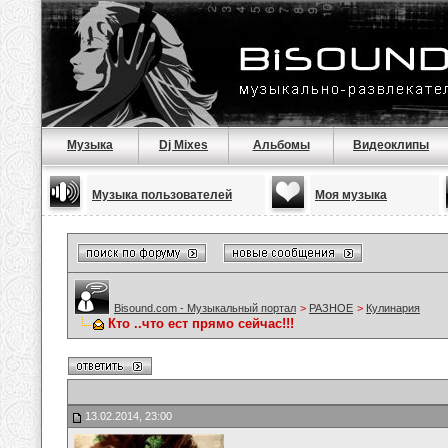
Музыка
Dj Mixes
Альбомы
Видеоклипы
Музыка пользователей
Моя музыка
Bisound.com - Музыкальный портал
>
РАЗНОЕ
>
Кулинария
Кто ..что ест прямо сейчас!!!
13.02.2014, 23:00