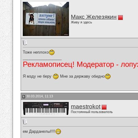
Макс Железякин
Живу я здесь
Тоже неплохо
__________________
Рекламописец! Модератор - лопух
Я мзду не беру
Мне за державу обидно
30.03.2014, 11:13
maestrokot
Постоянный пользователь
ем Дарданелы!!!!
__________________