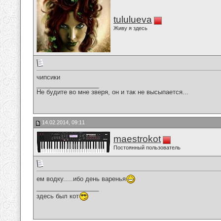
tululueva
Живу я здесь
чипсики
__________________
Не будите во мне зверя, он и так не высыпается...
14.02.2014, 09:11
maestrokot
Постоянный пользователь
ем водку.....ибо день варенья
__________________
здесь был кот