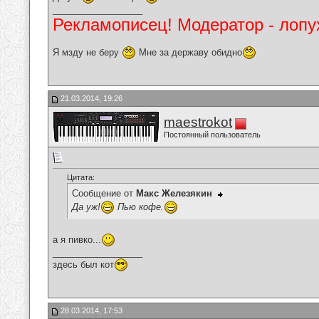
__________________
Рекламописец! Модератор - лопух
Я мзду не беру
Мне за державу обидно
21.03.2014, 19:26
maestrokot
Постоянный пользователь
Цитата:
Сообщение от
Макс Железякин
Да уж!
Пью кофе.
а я пивко...
__________________
здесь был кот
28.03.2014, 17:53