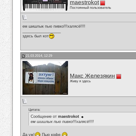
maestrokot
Постоянный пользователь
ем шишлык пью пивко!!!халясё!!!!
__________________
здесь был кот
21.03.2014, 12:29
Макс Железякин
Живу я здесь
Цитата:
Сообщение от
maestrokot
ем шишлык пью пивко!!!халясё!!!!
Да уж!
Пью кофе.