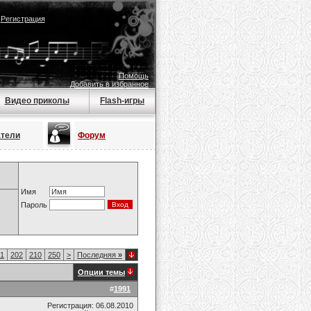
|
Регистрация
Помощь
Добавить в избранное
Видео приколы
Flash-игры
атели
Форум
Имя
Пароль
1
202
210
250
>
Последняя
»
Опции темы
#
1991
Регистрация: 06.08.2010