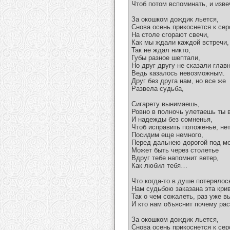
Чтоб потом вспоминать, и изве
За окошком дождик льется,
Снова осень прикоснется к сер
На столе сгорают свечи,
Как мы ждали каждой встречи,
Так не ждал никто,
Губы разное шептали,
Но друг другу не сказали глав
Ведь казалось невозможным.
Друг без друга нам, но все же
Развела судьба,
Сигарету вынимаешь,
Ровно в полночь улетаешь ты в
И надежды без сомненья,
Чтоб исправить положенье, нет
Посидим еще немного,
Перед дальнею дорогой под м
Может быть через столетье
Вдруг тебе напомнит ветер,
Как любил тебя…
Что когда-то в душе потерялось
Нам судьбою заказана эта крив
Так о чем сожалеть, раз уже в
И кто нам объяснит почему ра
За окошком дождик льется,
Снова осень прикоснется к сер