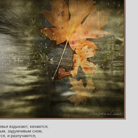
евья вздыхают, качаются,
ным, задумчивым сном,
ся, и разлучаются,