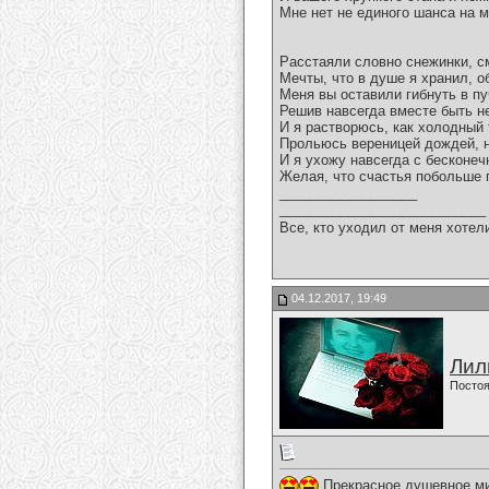
Мне нет не единого шанса на м
Расстаяли словно снежинки, 
Мечты, что в душе я хранил, о
Меня вы оставили гибнуть в п
Решив навсегда вместе быть не
И я растворюсь, как холодный
Прольюсь вереницей дождей, н
И я ухожу навсегда с бесконеч
Желая, что счастья побольше п
__________________
___________________________
Все, кто уходил от меня хотел
04.12.2017, 19:49
Лил
Постоя
Прекрасное,душевное,ми