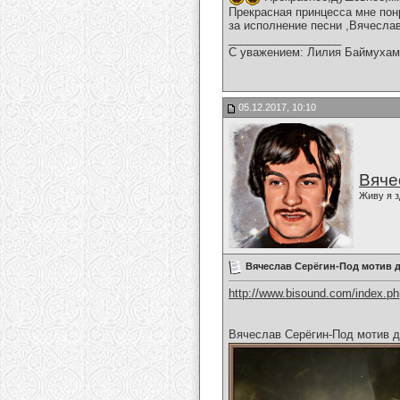
Прекрасная принцесса мне пон
за исполнение песни ,Вячесла
__________________
С уважением: Лилия Баймухам
05.12.2017, 10:10
Вяче
Живу я з
Вячеслав Серёгин-Под мотив 
http://www.bisound.com/index.p
Вячеслав Серёгин-Под мотив 