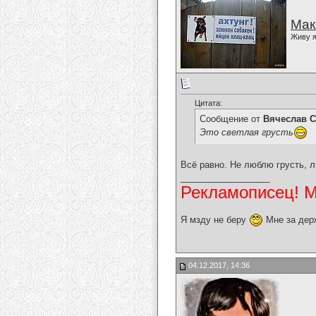
Мак
Живу я
Цитата:
Сообщение от
Вячеслав С
Это светлая грусть
Всё равно. Не люблю грусть, 
__________________
Рекламописец! Мо
Я мзду не беру
Мне за дер
04.12.2017, 14:36