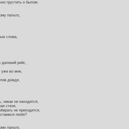
чно грустить о былом.
ому пальто,
ные слова,
 далекий рейс,
 уже во мне,
отив дождя,
, никак не находится,
ая стезя,
ыбирать не приходится,
сстаемся любя?
ому пальто,