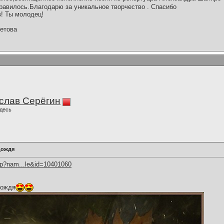
равилось.Благодарю за уникальное творчество . Спасибо
в! Ты молодец!
етова
слав Серёгин
десь
дождя
hp?nam...le&id=10401060
дождя