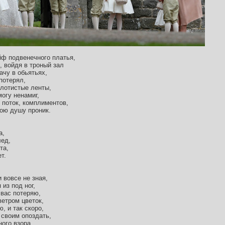
ф подвенечного платья,
, войдя в троный зал
ачу в обьятьях,
потерял,
олотистые ленты,
могу ненамиг,
 поток, комплиментов,
мою душу проник.
а,
лед,
та,
т.
 вовсе не зная,
из под ног,
 вас потеряю,
ветром цветок,
, и так скоро,
 своим опоздать,
ного взора,