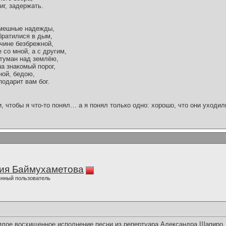
иг, задержать.
смешные надежды,
братилися в дым,
учине безбрежной,
 со мной, а с другим,
 туман над землёю,
а знакомый порог,
ной, бедою,
одарит вам бог.
и, чтобы я что-то понял… а я понял только одно: хорошо, что они уходил
ия Баймухаметова
нный пользователь
лое,восхищенное исполнение песни из репертуара Александра Шапиро