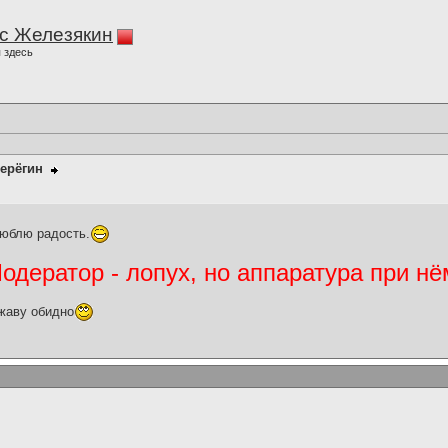
с Железякин
 здесь
ерёгин
люблю радость.
дератор - лопух, но аппаратура при нё
жаву обидно