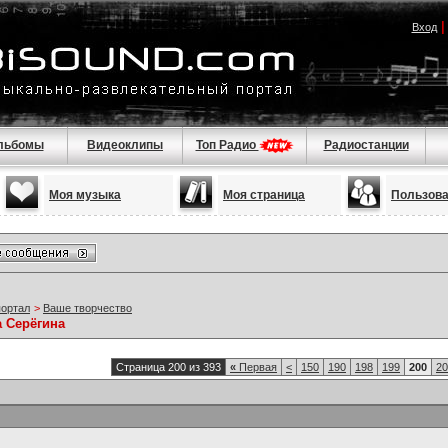
Вход
льбомы
Видеоклипы
Топ Радио
Радиостанции
Моя музыка
Моя страница
Пользов
портал
>
Ваше творчество
а Серёгина
Страница 200 из 393
«
Первая
<
150
190
198
199
200
20