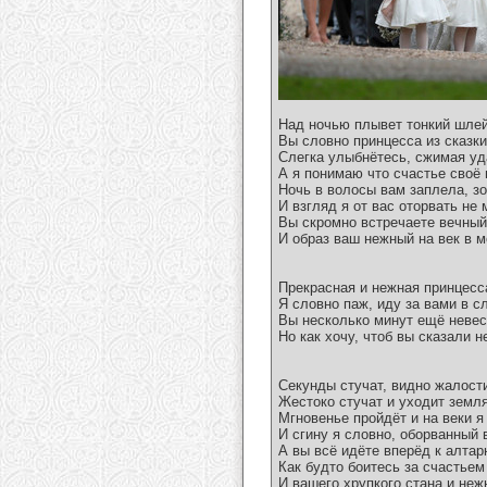
Над ночью плывет тонкий шлей
Вы словно принцесса из сказки
Слегка улыбнётесь, сжимая уд
А я понимаю что счастье своё 
Ночь в волосы вам заплела, з
И взгляд я от вас оторвать не 
Вы скромно встречаете вечный
И образ ваш нежный на век в 
Прекрасная и нежная принцесс
Я словно паж, иду за вами в с
Вы несколько минут ещё невес
Но как хочу, чтоб вы сказали не
Секунды стучат, видно жалости
Жестоко стучат и уходит земля 
Мгновенье пройдёт и на веки я
И сгину я словно, оборванный 
А вы всё идёте вперёд к алтарю
Как будто боитесь за счастьем
И вашего хрупкого стана и неж