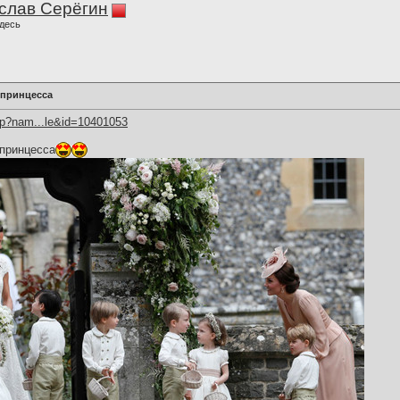
слав Серёгин
десь
 принцесса
hp?nam...le&id=10401053
 принцесса