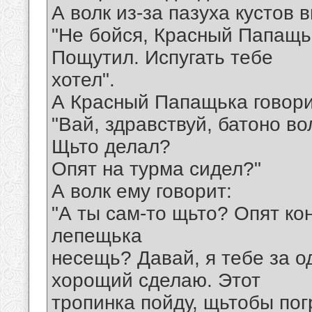
А волк из-за пазуха кустов 
"Не бойся, Красный Папащьк
Пощутил. Испугать тебе
хотел".
А Красный Папащька говори
"Вай, здравствуй, батоно во
Щьто делал?
Опят на турма сидел?"
А волк ему говорит:
"А ты сам-то щьто? Опят ко
лепещька
несещь? Давай, я тебе за о
хорощий сделаю. Этот
тропинка пойду, щьтобы пог