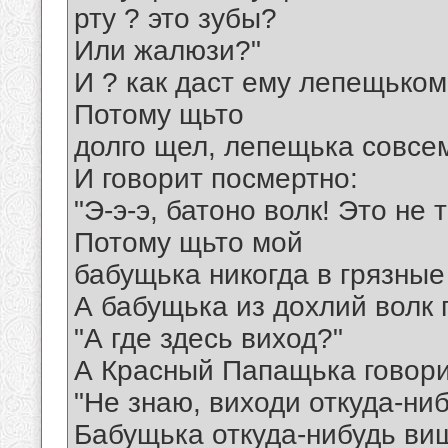
рту ? это зубы?
Или жалюзи?"
И ? как даст ему лепещьком 
Потому щьто
долго щел, лепещька совсе
И говорит посмертно:
"Э-э-э, батоно волк! Это не 
Потому щьто мой
бабущька никогда в грязные 
А бабущька из дохлий волк 
"А где здесь виход?"
А Красный Папащька говори
"Не знаю, виходи откуда-ниб
Бабущька откуда-нибудь вищ