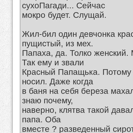
сухоПагади... Сейчас
мокро будет. Слущай.
Жил-бил один девчонка кра
пущистый, из мех.
Папаха, да. Толко женский.
Так ему и звали
Красный Папащька. Потому 
носил. Даже когда
в баня на себя береза махал
знаю почему,
наверно, клятва такой дава
папа. Оба
вместе ? разведенный сиро