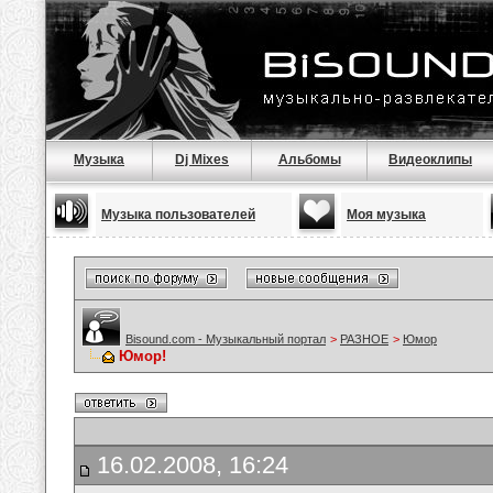
Музыка
Dj Mixes
Альбомы
Видеоклипы
Музыка пользователей
Моя музыка
Bisound.com - Музыкальный портал
>
РАЗНОЕ
>
Юмор
Юмор!
16.02.2008, 16:24