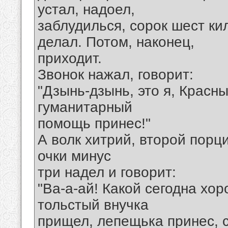
устал, надоел,
заблудилься, сорок шест к
делал. Потом, наконец,
приходит.
Звонок нажал, говорит:
"Дзынь-дзынь, это я, Красн
гуманитарный
помощь принес!"
А волк хитрий, второй порци
очки минус
три надел и говорит:
"Ва-а-ай! Какой сегодна х
тольстый внучка
прищел, лепещька принес, с