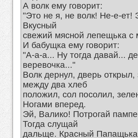
А волк ему говорит:
"Это не я, не волк! Не-е-ет!
Вкусный
свежий мясной лепещька с 
И бабущка ему говорит:
"А-а-а... Ну тогда давай... д
веревочка..."
Волк дернул, дверь открыл,
между два хлеб
положил, сол посолил, зеле
Ногами вперед.
Эй, Валико! Потрогай памп
Тогда слущай
дальще. Красный Папащька 