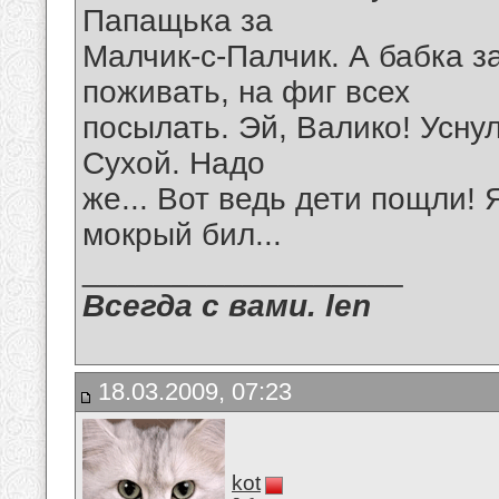
Папащька за
Малчик-с-Палчик. А бабка за
поживать, на фиг всех
посылать. Эй, Валико! Уснул
Сухой. Надо
же... Вот ведь дети пощли! 
мокрый бил...
__________________
Всегда с вами. len
18.03.2009, 07:23
kot