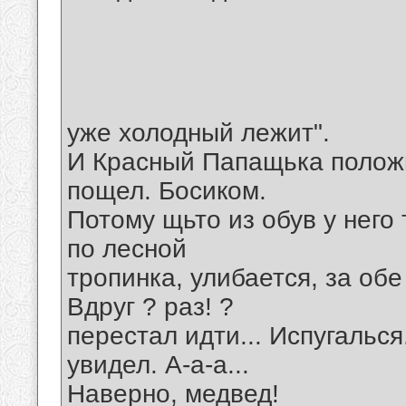
уже холодный лежит".
И Красный Папащька положи
пощел. Босиком.
Потому щьто из обув у него
по лесной
тропинка, улибается, за обе
Вдруг ? раз! ?
перестал идти... Испугальс
увидел. А-а-а...
Наверно, медвед!