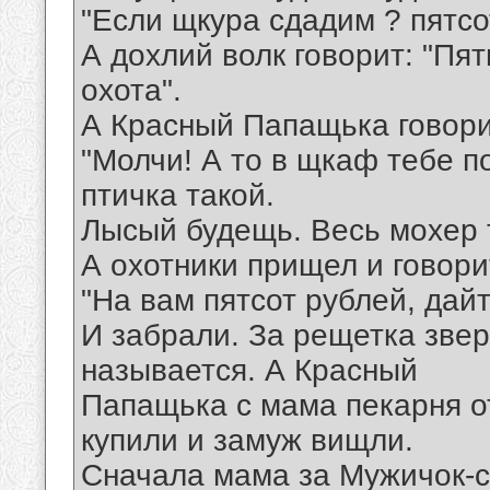
"Если щкура сдадим ? пятсо
А дохлий волк говорит: "Пят
охота".
А Красный Папащька говори
"Молчи! А то в щкаф тебе п
птичка такой.
Лысый будещь. Весь мохер т
А охотники прищел и говори
"На вам пятсот рублей, дайт
И забрали. За рещетка звер
называется. А Красный
Папащька с мама пекарня о
купили и замуж вищли.
Сначала мама за Мужичок-с