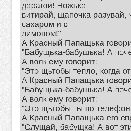
дарагой! Ножька
витирай, щапочка разувай, ч
сахаром и с
лимоном!"
А Красный Папащька говори
"Бабущька-бабущька! А поче
А волк ему говорит:
"Это щьтобы тепло, когда о
А Красный Папащька говори
"Бабущька-бабущька! А поч
А волк ему говорит:
"Это щьтобы ты по телефон 
А Красный Папащька его сп
"Слущай, бабущка! А вот эт