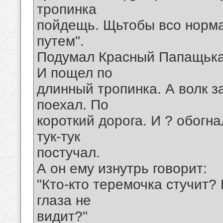
тропинка
пойдещь. Щьтобы всо норма
путем".
Подумал Красный Папащька 
И пощел по
длинный тропинка. А волк 
поехал. По
короткий дорога. И ? обогн
тук-тук
постучал.
А он ему изнутрь говорит:
"Кто-кто теремочка стучит? 
глаза не
видит?"