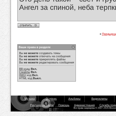
Ангел за спиной, неба терпки
«
Предыдущ
Ваши права в разделе
Вы
не можете
создавать темы
Вы
не можете
отвечать на сообщения
Вы
не можете
прикреплять файлы
Вы
не можете
редактировать сообщения
BB коды
Вкл.
Смайлы
Вкл.
[IMG]
код
Вкл.
HTML код
Выкл.
Музыка
Dj mixes
Альбомы
Видеоклипы
Реклама на сайте
Помощь
Администрация
Служба под
Все права защищены © 2007-2026 Bisou