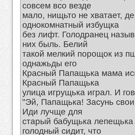
совсем всо везде
мало, нищьто не хватает, де
однокомнатный избущка
без лифт. Голодранец назыв
них быль. Белий
такой мелкий порощок из пщ
однажьды его
Красный Папащька мама исп
Красный Папащька
улица игрущька играл. И го
"Эй, Папащька! Засунь свои
Иди лучще для
старый бабущька лепещька о
голодный сидит, что