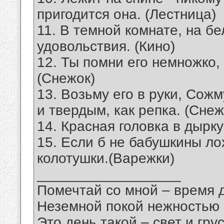
пригодится она. (Лестница)
11. В темной комнате, на б
удовольствия. (Кино)
12. Ты помни его немножко,
(Снежок)
13. Возьму его в руки, Сожм
и твердым, как репка. (Снеж
14. Красная головка в дырку
15. Если б не бабушкины л
колотушки.(Варежки)
__________________
Помечтай со мной – время 
Неземной покой нежностью
Это день такой – свет и грус