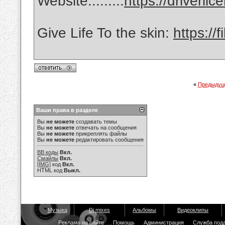
Website.........
https://driverli
Give Life To the skin:
https://
«
Предыдущ
Ваши права в разделе
Вы
не можете
создавать темы
Вы
не можете
отвечать на сообщения
Вы
не можете
прикреплять файлы
Вы
не можете
редактировать сообщения
BB коды
Вкл.
Смайлы
Вкл.
[IMG]
код
Вкл.
HTML код
Выкл.
Музыка
Dj mixes
Альбомы
Видеоклипы
Реклама на сайте
Помощь
Администрация
Служба под