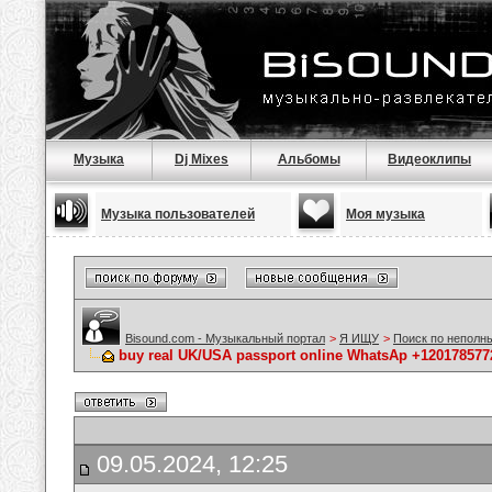
Музыка
Dj Mixes
Альбомы
Видеоклипы
Музыка пользователей
Моя музыка
Bisound.com - Музыкальный портал
>
Я ИЩУ
>
Поиск по неполн
buy real UK/USA passport online WhatsAp +1201785772
09.05.2024, 12:25