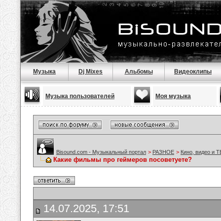
Музыка
Dj Mixes
Альбомы
Видеоклипы
Музыка пользователей
Моя музыка
Bisound.com - Музыкальный портал
>
РАЗНОЕ
>
Кино, видео и Т
Какие фильмы про геймеров посоветуете?
14.07.2025, 17:51