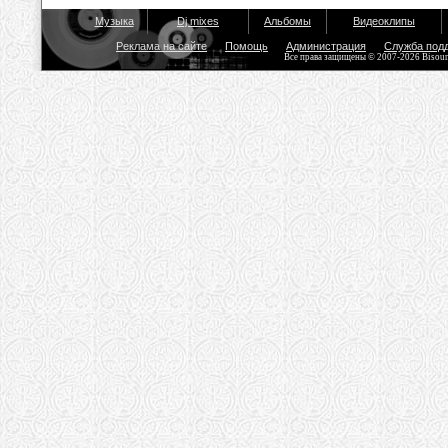
Музыка
Dj mixes
Альбомы
Видеоклипы
Реклама на сайте
Помощь
Администрация
Служба под
Все права защищены © 2007-2026 Bisou