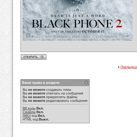
«
Предыдущ
Ваши права в разделе
Вы
не можете
создавать темы
Вы
не можете
отвечать на сообщения
Вы
не можете
прикреплять файлы
Вы
не можете
редактировать сообщения
BB коды
Вкл.
Смайлы
Вкл.
[IMG]
код
Вкл.
HTML код
Выкл.