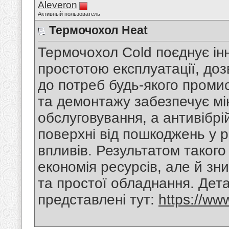
Aleveron
Активный пользователь
Термочохол Heat
Термочохол Cold поєднує інн
простотою експлуатації, до
до потреб будь-якого проми
та демонтажу забезпечує мі
обслуговування, а антивібрі
поверхні від пошкоджень у р
впливів. Результатом такого
економія ресурсів, але й з
та простої обладнання. Дет
представлені тут:
https://ww