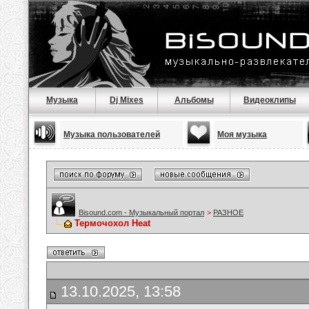
Музыка
Dj Mixes
Альбомы
Видеоклипы
Музыка пользователей
Моя музыка
Bisound.com - Музыкальный портал
>
РАЗНОЕ
Термочохол Heat
13.10.2025, 13:58