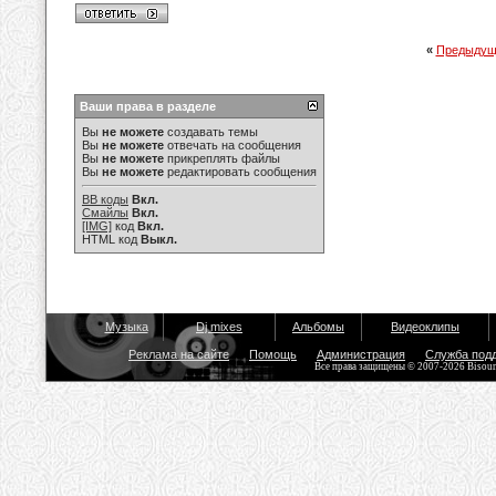
«
Предыдущ
Ваши права в разделе
Вы
не можете
создавать темы
Вы
не можете
отвечать на сообщения
Вы
не можете
прикреплять файлы
Вы
не можете
редактировать сообщения
BB коды
Вкл.
Смайлы
Вкл.
[IMG]
код
Вкл.
HTML код
Выкл.
Музыка
Dj mixes
Альбомы
Видеоклипы
Реклама на сайте
Помощь
Администрация
Служба под
Все права защищены © 2007-2026 Bisou