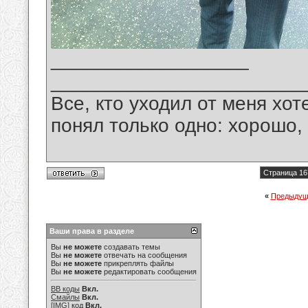
__________________
_______________________
Все, кто уходил от меня хот
понял только одно: хорошо,
Страница 16
«
Предыдущ
Ваши права в разделе
Вы
не можете
создавать темы
Вы
не можете
отвечать на сообщения
Вы
не можете
прикреплять файлы
Вы
не можете
редактировать сообщения
BB коды
Вкл.
Смайлы
Вкл.
[IMG]
код
Вкл.