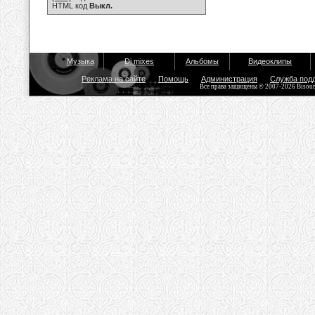
HTML код
Выкл.
Музыка
Dj mixes
Альбомы
Видеоклипы
Реклама на сайте
Помощь
Администрация
Служба под
Все права защищены © 2007-2026 Bisou