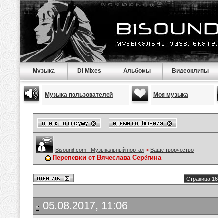
Музыка
Dj Mixes
Альбомы
Видеоклипы
Музыка пользователей
Моя музыка
Bisound.com - Музыкальный портал
>
Ваше творчество
Перепевки от Вячеслава Серёгина
Страница 16
05.08.2017, 11:06