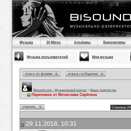
Музыка
Dj Mixes
Альбомы
Видеоклипы
Музыка пользователей
Моя музыка
Bisound.com - Музыкальный портал
>
Ваше творчество
Перепевки от Вячеслава Серёгина
Страница 25
29.11.2018, 10:31