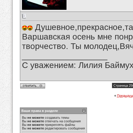
Душевное,прекрасное,та
Варшавская осень мне понр
творчество. Ты молодец,Вя
__________________
С уважением: Лилия Байму
Страница 25
«
Предыдущ
Ваши права в разделе
Вы
не можете
создавать темы
Вы
не можете
отвечать на сообщения
Вы
не можете
прикреплять файлы
Вы
не можете
редактировать сообщения