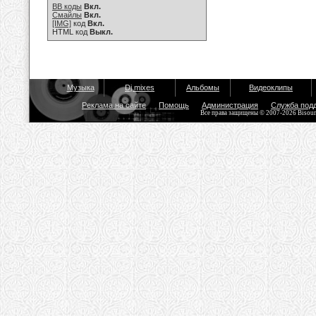
BB коды
Вкл.
Смайлы
Вкл.
[IMG]
код
Вкл.
HTML код
Выкл.
Музыка
Dj mixes
Альбомы
Видеоклипы
Реклама на сайте
Помощь
Администрация
Служба под
Все права защищены © 2007-2026 Bisou