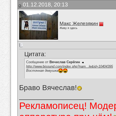
01.12.2018, 20:13
Макс Железякин
Живу я здесь
Цитата:
Сообщение от
Вячеслав Серёгин
http://www.bisound.com/index.php?nam...le&id=10404395
Восточная девушка
Браво Вячеслав!
__________________
Рекламописец! Модер