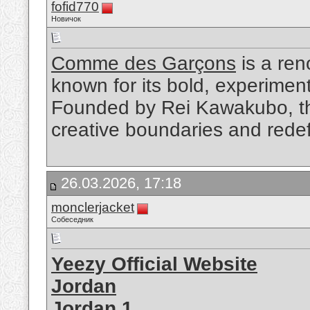
fofid770
Новичок
Comme des Garçons
is a re
known for its bold, experimen
Founded by Rei Kawakubo, th
creative boundaries and rede
26.03.2026, 17:18
monclerjacket
Собеседник
Yeezy Official Website
Jordan
Jordan 1