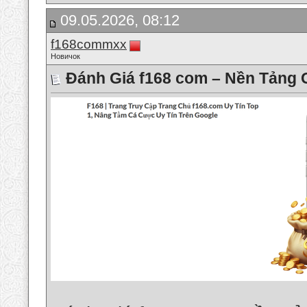
09.05.2026, 08:12
f168commxx
Новичок
Đánh Giá f168 com – Nền Tảng G