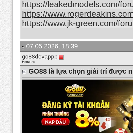
https://leakedmodels.com/fo
https://www.rogerdeakins.com
https://www.jk-green.com/for
07.05.2026, 18:39
go88devappp
Новичок
GO88 là lựa chọn giải trí được 