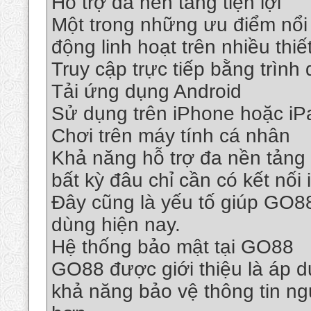
Hỗ trợ đa nền tảng tiện lợi
Một trong những ưu điểm nổi
động linh hoạt trên nhiều thi
Truy cập trực tiếp bằng trình
Tải ứng dụng Android
Sử dụng trên iPhone hoặc iP
Chơi trên máy tính cá nhân
Khả năng hỗ trợ đa nền tảng g
bất kỳ đâu chỉ cần có kết nối 
Đây cũng là yếu tố giúp GO8
dùng hiện nay.
Hệ thống bảo mật tại GO88
GO88 được giới thiệu là áp 
khả năng bảo vệ thông tin ng