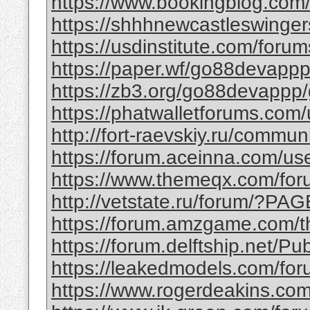
https://www.bookingblog.com
https://shhhnewcastleswinger
https://usdinstitute.com/for
https://paper.wf/go88devapp
https://zb3.org/go88devappp
https://phatwalletforums.co
http://fort-raevskiy.ru/commu
https://forum.aceinna.com/u
https://www.themeqx.com/fo
http://vetstate.ru/forum/?
https://forum.amzgame.com/t
https://forum.delftship.net/P
https://leakedmodels.com/fo
https://www.rogerdeakins.co