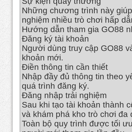
Sự kiện quay thưởng
Những chương trình này giúp 
nghiệm nhiều trò chơi hấp dẫ
Hướng dẫn tham gia GO88 n
Đăng ký tài khoản
Người dùng truy cập GO88 và
khoản mới.
Điền thông tin cần thiết
Nhập đầy đủ thông tin theo y
quá trình đăng ký.
Đăng nhập trải nghiệm
Sau khi tạo tài khoản thành 
và khám phá kho trò chơi đa
Toàn bộ quy trình được tối ư