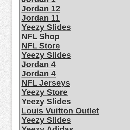
Jordan 12
Jordan 11
Yeezy Slides
NFL Shop
NFL Store
Yeezy Slides
Jordan 4
Jordan 4
NFL Jerseys
Yeezy Store
Yeezy Slides
Louis Vuitton Outlet
Yeezy Slides
Yeezy Adidas