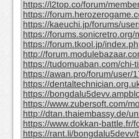
https://l2top.co/forum/memb
https://forum.herozerogame.
https://kaeuchi.jp/forums/us
https://forums.sonicretro.org
https://forum.tkool.jp/index
http://forum.modulebazaar.c
https://tudomuaban.com/chi-tie
https://awan.pro/forum/user/
https://dentaltechnician.org
https://bongdalu5devv.ampb
https://www.zubersoft.com/mo
http://dtan.thaiembassy.de/un
https://www.dokkan-battle.fr/
https://rant.li/bongdalu5devv