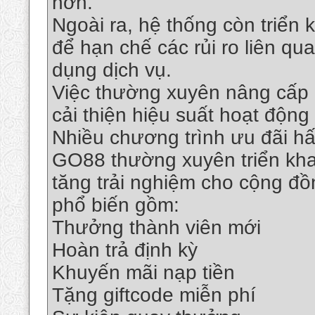
hơn.
Ngoài ra, hệ thống còn triển 
để hạn chế các rủi ro liên qu
dụng dịch vụ.
Việc thường xuyên nâng cấp
cải thiện hiệu suất hoạt động
Nhiều chương trình ưu đãi h
GO88 thường xuyên triển kha
tăng trải nghiệm cho cộng đồ
phổ biến gồm:
Thưởng thành viên mới
Hoàn trả định kỳ
Khuyến mãi nạp tiền
Tặng giftcode miễn phí