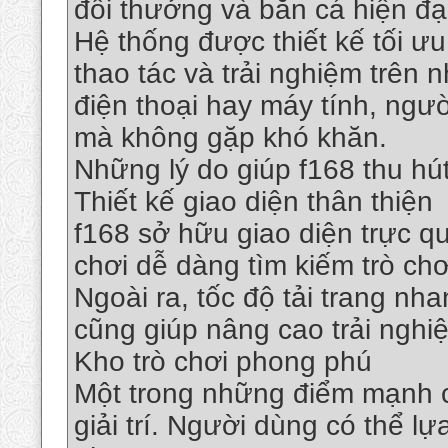
đổi thưởng và bắn cá hiện đạ
Hệ thống được thiết kế tối 
thao tác và trải nghiệm trên 
điện thoại hay máy tính, ngườ
mà không gặp khó khăn.
Những lý do giúp f168 thu hú
Thiết kế giao diện thân thiện
f168 sở hữu giao diện trực q
chơi dễ dàng tìm kiếm trò chơ
Ngoài ra, tốc độ tải trang nh
cũng giúp nâng cao trải nghi
Kho trò chơi phong phú
Một trong những điểm mạnh c
giải trí. Người dùng có thể 