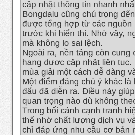
cập nhật thông tin nhanh nhấ
Bongdalu cũng chú trọng đến 
được tổng hợp từ các nguồn đ
trước khi hiển thị. Nhờ vậy,
mà không lo sai lệch.
Ngoài ra, nền tảng còn cung c
hạng được cập nhật liên tục.
mùa giải một cách dễ dàng và 
Một điểm đáng chú ý khác là 
đấu đã diễn ra. Điều này giúp
quan trọng nào dù không theo 
Trong bối cảnh cạnh tranh hi
thế nhờ chất lượng dịch vụ v
chỉ đáp ứng nhu cầu cơ bản m