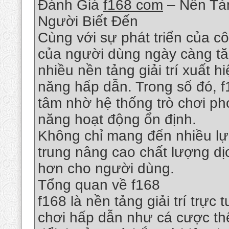
Đánh Giá
f168 com
– Nền Tản
Người Biết Đến
Cùng với sự phát triển của cô
của người dùng ngày càng tăn
nhiều nền tảng giải trí xuất 
năng hấp dẫn. Trong số đó, 
tâm nhờ hệ thống trò chơi ph
năng hoạt động ổn định.
Không chỉ mang đến nhiều lựa
trung nâng cao chất lượng dị
hơn cho người dùng.
Tổng quan về f168
f168 là nền tảng giải trí trực
chơi hấp dẫn như cá cược thể 