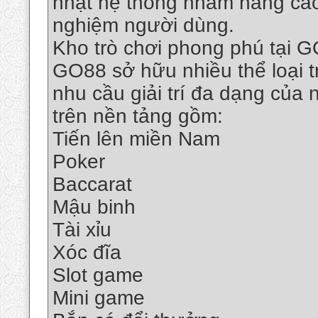
nhật hệ thống nhằm nâng cao c
nghiệm người dùng.
Kho trò chơi phong phú tại 
GO88 sở hữu nhiều thể loại 
nhu cầu giải trí đa dạng của 
trên nền tảng gồm:
Tiến lên miền Nam
Poker
Baccarat
Mậu binh
Tài xỉu
Xóc đĩa
Slot game
Mini game