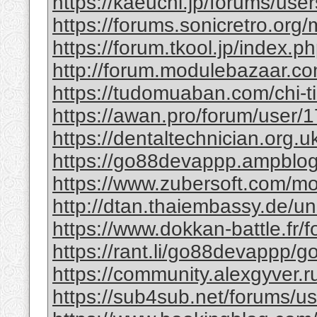
https://kaeuchi.jp/forums/us
https://forums.sonicretro.or
https://forum.tkool.jp/index
http://forum.modulebazaar.c
https://tudomuaban.com/chi-tie
https://awan.pro/forum/user/
https://dentaltechnician.org
https://go88devappp.ampblog
https://www.zubersoft.com/mo
http://dtan.thaiembassy.de/un
https://www.dokkan-battle.fr
https://rant.li/go88devappp/g
https://community.alexgyver.
https://sub4sub.net/forums/