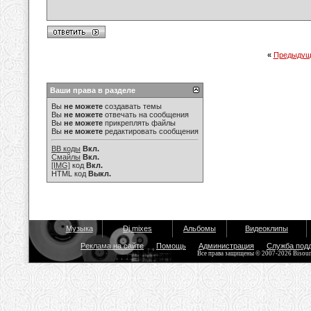
«
Предыдущ
Ваши права в разделе
Вы
не можете
создавать темы
Вы
не можете
отвечать на сообщения
Вы
не можете
прикреплять файлы
Вы
не можете
редактировать сообщения
BB коды
Вкл.
Смайлы
Вкл.
[IMG]
код
Вкл.
HTML код
Выкл.
Музыка
Dj mixes
Альбомы
Видеоклипы
Реклама на сайте
Помощь
Администрация
Служба под
Все права защищены © 2007-2026 Bisou