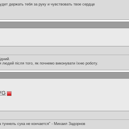
будет держать тебя за руку и чувствовать твое сердце
ідний.
людей після того, як почнемо виконувати їхню роботу.
VG
а туннель сука не кончается" - Михаил Задорнов