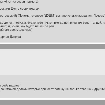
огибнет (суровая примета).
сскажи Ему о своих планах.
Достоевский) (Почему-то слово "ДУШИ" выпало из высказывания. Почему
адо денег, люби,как будто тебе никто никогда не причинял боль, танцуй, к
ышит, и, живи, как будто на земле рай.
ай его своим девизом)
Марлен Дитрих)
 себе идолов!
у,занимайся делами,которые приносят пользу не только тебе,но и другим