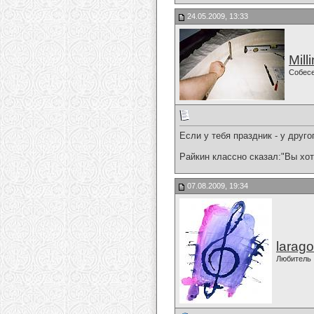
24.05.2009, 13:33
Mill
Собес
Если у тебя праздник - у друго
Райкин классно сказал:"Вы хот
07.08.2009, 19:34
larago
Любитель