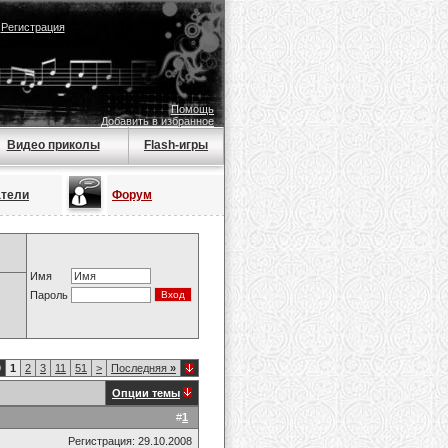
|
Регистрация
Помощь
Добавить в избранное
Видео приколы
Flash-игры
атели
Форум
Имя
Пароль
9
1
2
3
11
51
>
Последняя
»
Опции темы
#
1
Регистрация: 29.10.2008