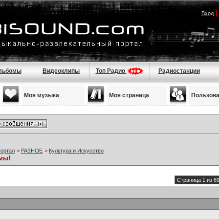
Вход
льбомы
Видеоклипы
Топ Радио
Радиостанции
Моя музыка
Моя страница
Пользов
портал
>
РАЗНОЕ
>
Культура и Искусство
мы!
Страница 1 из 8