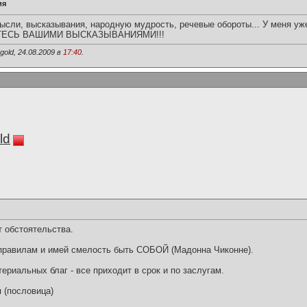
ия
сли, высказывания, народную мудрость, речевые обороты... У меня уж
ЛИТЕСЬ ВАШИМИ ВЫСКАЗЫВАНИЯМИ!!!
old, 24.08.2009 в
17:40
.
ld
т обстоятельства.
правилам и имей смелость быть СОБОЙ (Мадонна Чиконне).
териальных благ - все приходит в срок и по заслугам.
я (пословица)