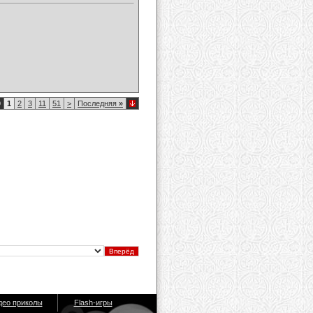
9
1
2
3
11
51
>
Последняя
»
део приколы
Flash-игры