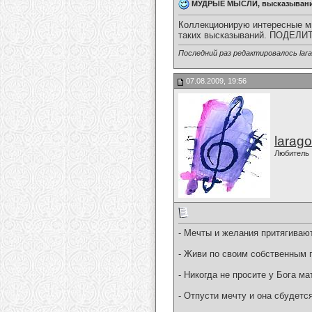
МУДРЫЕ МЫСЛИ, высказыван
Коллекционирую интересные мы
таких высказываний. ПОДЕ
Последний раз редактировалось larag
07.08.2009, 19:56
larago
Любитель
- Мечты и желания притягиваю
- Живи по своим собственным 
- Никогда не просите у Бога ма
- Отпусти мечту и она сбудетс