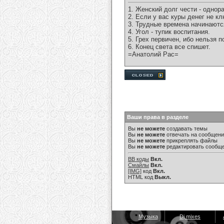
1. Женский долг чести - однор
2. Если у вас куры денег не к
3. Трудные времена начинаютс
4. Угол - тупик воспитания.
5. Грех первичен, ибо нельзя п
6. Конец света все спишет.
=Анатолий Рас=
Ваши права в разделе
Вы
не можете
создавать темы
Вы
не можете
отвечать на сообщен
Вы
не можете
прикреплять файлы
Вы
не можете
редактировать сообщ
BB коды
Вкл.
Смайлы
Вкл.
[IMG]
код
Вкл.
HTML код
Выкл.
Музыка
Dj mixes