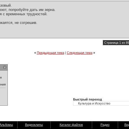
азовый.
люют, попробуйте дать им зерна.
я с временных трудностей.
окаятся, не согрешив.
Страница 1 из 8
«
Предыдущая тема
|
Следующая тема
»
ия
ения
Быстрый переход
Альбомы
Видеоклипы
Каталог файлов
Радио
Ви