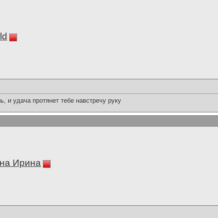
ld
, и удача протянет тебе навстречу руку
на Ирина