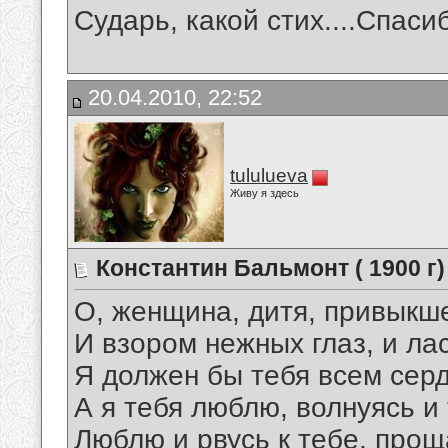
Сударь, какой стих....Спаси
20.04.2010, 22:52
tululueva
Живу я здесь
Константин Бальмонт ( 1900 г)
О, женщина, дитя, привыкш
И взором нежных глаз, и ла
Я должен бы тебя всем сер
А я тебя люблю, волнуясь и 
Люблю и рвусь к тебе, про