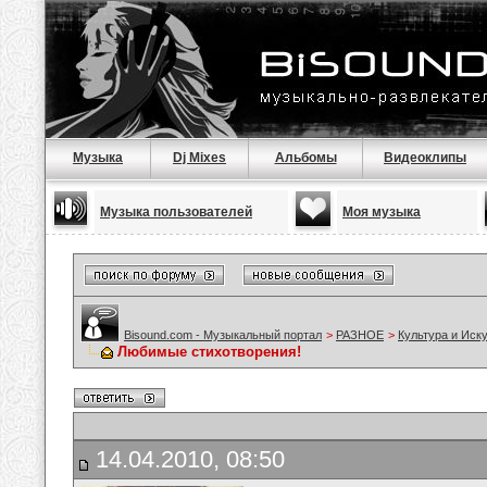
Музыка
Dj Mixes
Альбомы
Видеоклипы
Музыка пользователей
Моя музыка
Bisound.com - Музыкальный портал
>
РАЗНОЕ
>
Культура и Иск
Любимые стихотворения!
14.04.2010, 08:50