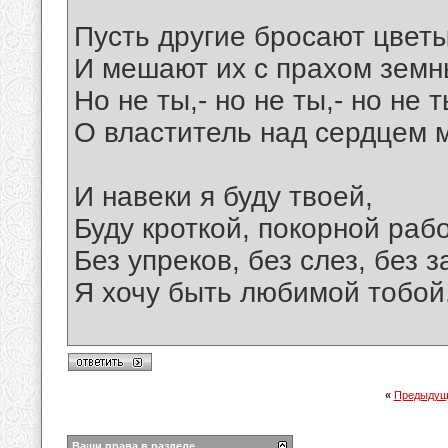
Пусть другие бросают цвет
И мешают их с прахом земн
Но не ты,- но не ты,- но не т
О властитель над сердцем 
И навеки я буду твоей,
Буду кроткой, покорной раб
Без упреков, без слез, без з
Я хочу быть любимой тобой
«
Предыдущ
Ваши права в разделе