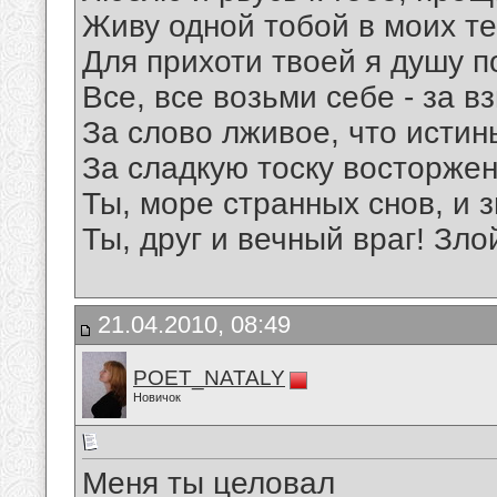
Живу одной тобой в моих те
Для прихоти твоей я душу п
Все, все возьми себе - за в
За слово лживое, что истин
За сладкую тоску восторже
Ты, море странных снов, и з
Ты, друг и вечный враг! Зло
21.04.2010, 08:49
POET_NATALY
Новичок
Меня ты целовал