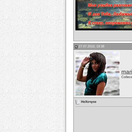
27.07.2010, 19:38
mari
Собес
НеХочухе