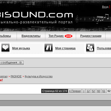
Вход
льбомы
Видеоклипы
Топ Радио
Радиостанции
Моя музыка
Моя страница
Пользов
портал
>
РАЗНОЕ
>
Культура и Искусство
я!
Страница 62 из 174
«
Первая
<
12
52
60
61
62