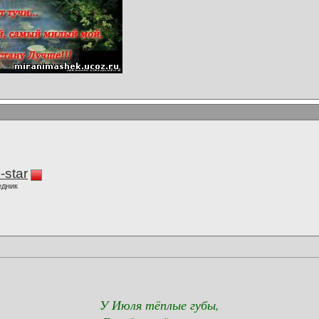
-star
едник
У Июля тёплые губы,