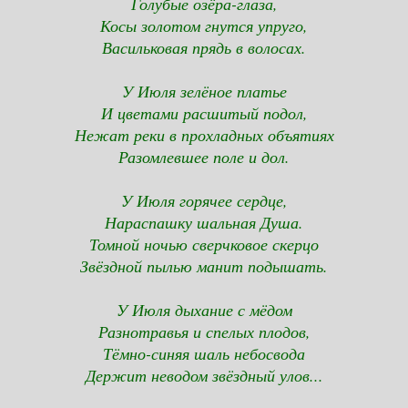
Голубые озёра-глаза,
Косы золотом гнутся упруго,
Васильковая прядь в волосах.
У Июля зелёное платье
И цветами расшитый подол,
Нежат реки в прохладных объятиях
Разомлевшее поле и дол.
У Июля горячее сердце,
Нараспашку шальная Душа.
Томной ночью сверчковое скерцо
Звёздной пылью манит подышать.
У Июля дыхание с мёдом
Разнотравья и спелых плодов,
Тёмно-синяя шаль небосвода
Держит неводом звёздный улов...