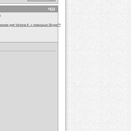
#
614
0