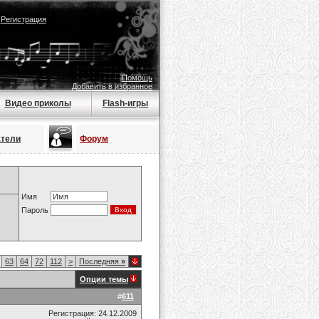
|
Регистрация
Помощь
Добавить в избранное
Видео приколы
Flash-игры
атели
Форум
Имя
Пароль
63
64
72
112
>
Последняя
»
Опции темы
#
611
Регистрация: 24.12.2009