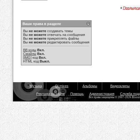
«
Предыдущ
Ваши права в разделе
Вы
не можете
создавать темы
Вы
не можете
отвечать на сообщения
Вы
не можете
прикреплять файлы
Вы
не можете
редактировать сообщения
BB коды
Вкл.
Смайлы
Вкл.
[IMG]
код
Вкл.
HTML код
Выкл.
Музыка
Dj mixes
Альбомы
Видеоклипы
Реклама на сайте
Помощь
Администрация
Служба под
Все права защищены © 2007-2026 Bisou