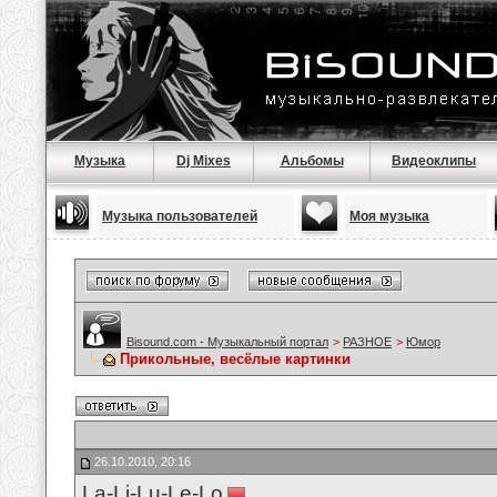
Музыка
Dj Mixes
Альбомы
Видеоклипы
Музыка пользователей
Моя музыка
Bisound.com - Музыкальный портал
>
РАЗНОЕ
>
Юмор
Прикольные, весёлые картинки
26.10.2010, 20:16
La-Li-Lu-Le-Lo