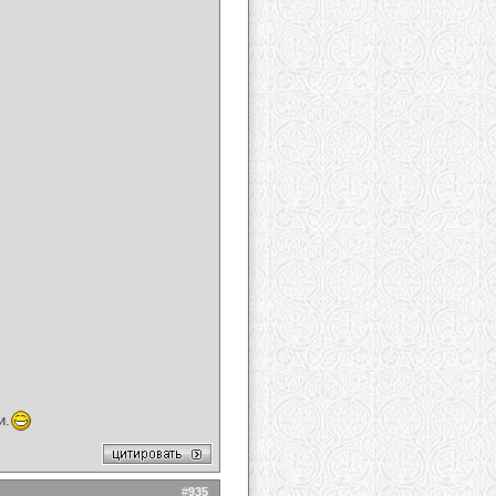
и.
#
935