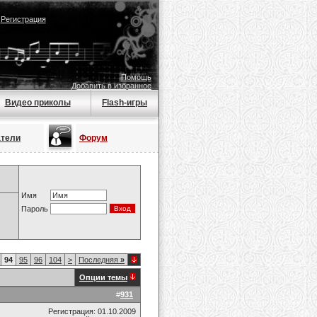
|
Регистрация
Помощь
Добавить в избранное
Видео приколы
Flash-игры
атели
Форум
Имя
Пароль
94
95
96
104
>
Последняя
»
Опции темы
#
931
Регистрация: 01.10.2009