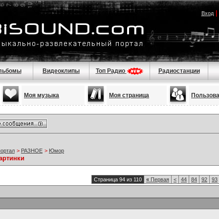
Вход
льбомы
Видеоклипы
Топ Радио
Радиостанции
Моя музыка
Моя страница
Пользов
портал
>
РАЗНОЕ
>
Юмор
артинки
Страница 94 из 110
«
Первая
<
44
84
92
93