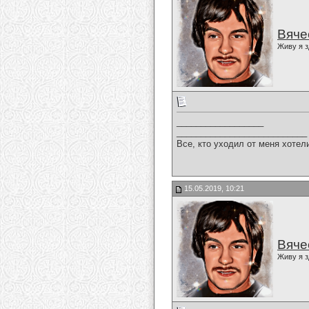
Вяче
Живу я з
__________________
___________________________
Все, кто уходил от меня хотел
15.05.2019, 10:21
Вяче
Живу я з