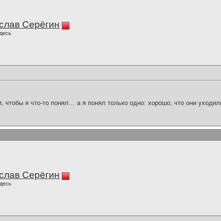
слав Серёгин
десь
и, чтобы я что-то понял… а я понял только одно: хорошо, что они уходил
слав Серёгин
десь