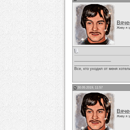
Вяче
Живу я з
__________________
___________________________
Все, кто уходил от меня хотел
30.05.2019, 11:57
Вяче
Живу я з