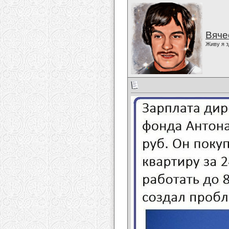
Вяче
Живу я з