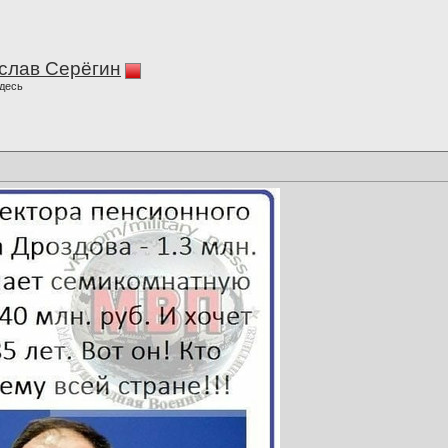
слав Серёгин
десь