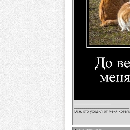
__________________
___________________________
Все, кто уходил от меня хотел