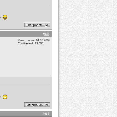
и.
#
933
Регистрация: 01.10.2009
Сообщений: 73,358
и.
#
934