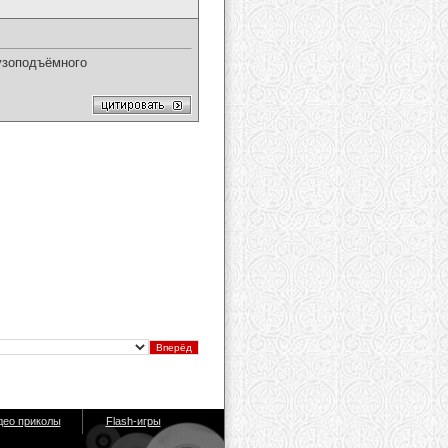
узоподъёмного
део приколы
Flash-игры