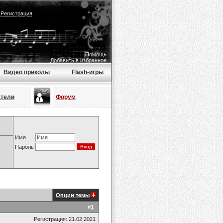
|
Регистрация
Помощь
Добавить в избранное
Видео приколы
Flash-игры
атели
Форум
Имя
Пароль
Опции темы
#
1
Регистрация: 21.02.2021