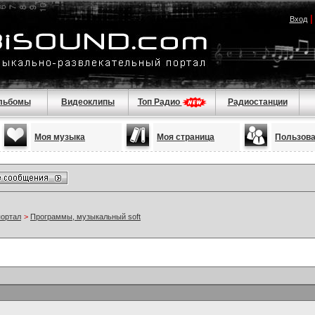
Вход
льбомы
Видеоклипы
Топ Радио
Радиостанции
Моя музыка
Моя страница
Пользов
портал
>
Программы, музыкальный soft