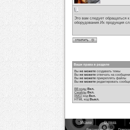
Это вам следует обращаться 
оборудования.Их продукция сл
Ваши права в разделе
Вы
не можете
создавать темы
Вы
не можете
отвечать на сообщен
Вы
не можете
прикреплять файлы
Вы
не можете
редактировать сообщ
BB коды
Вкл.
Смайлы
Вкл.
[IMG]
код
Вкл.
HTML код
Выкл.
Музыка
Dj mixes
Реклама на сайте
Помощ