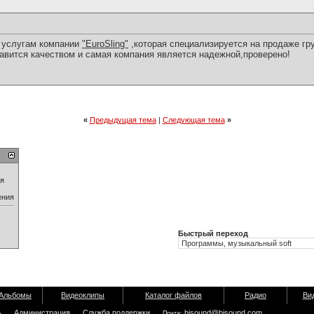
к услугам компании
"EuroSling"
,которая специализируется на продаже гр
авится качеством и самая компания является надежной,проверено!
«
Предыдущая тема
|
Следующая тема
»
ия
ения
Быстрый переход
Альбомы
Видеоклипы
Каталог файлов
Радио
Ви
ь
Администрация
Служба поддержки
bisound@bisound.com
Почта: