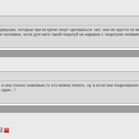
девушек, которые при встрече лезут целоваться. нет, они не прутся по м
ия человека. если для него такой поцелуй не наравне с поцелуем любимой
 и она только знакомые,то это можно понять. ну а если они поцеловались
один...!
3