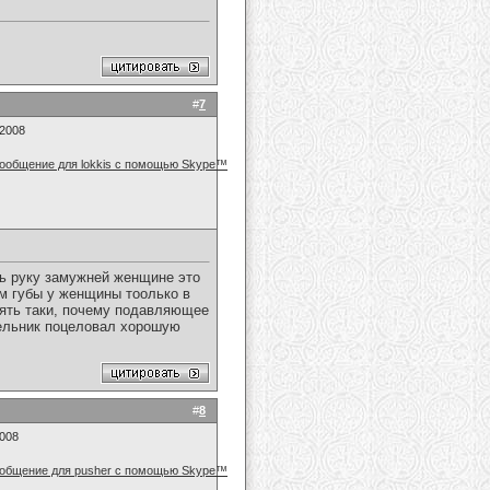
#
7
.2008
ть руку замужней женщине это
ям губы у женщины тоолько в
опять таки, почему подавляющее
очельник поцеловал хорошую
#
8
2008