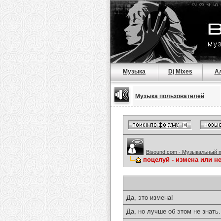
Музыка
Dj Mixes
А
Музыка пользователей
Bisound.com - Музыкальный 
поцелуй - измена или нет
Да, это измена!
Да, но лучше об этом не знать.