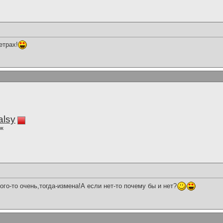
етрах!
alsy
ок
ого-то очень,тогда-измена!А если нет-то почему бы и нет?