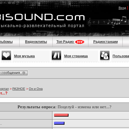
Вход
льбомы
Видеоклипы
Топ Радио
Радиостанции
Моя музыка
Моя страница
Пользов
портал
>
РАЗНОЕ
>
Он и Она
...?
Результаты опроса
: Поцелуй - измена или нет...?
..