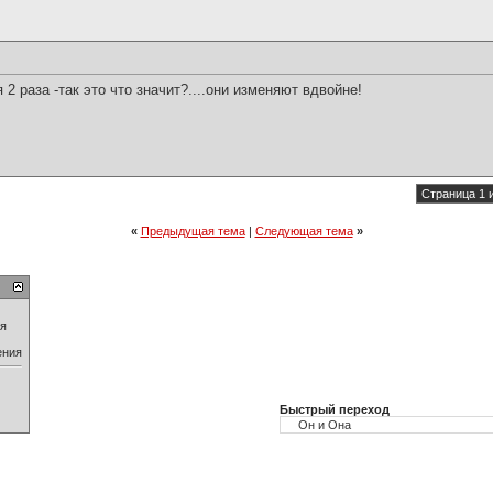
2 раза -так это что значит?....они изменяют вдвойне!
Страница 1 
«
Предыдущая тема
|
Следующая тема
»
ия
ения
Быстрый переход