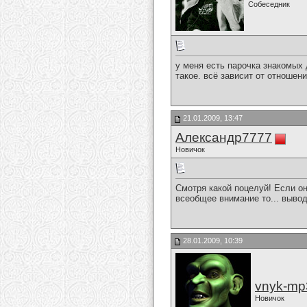
Собеседник
у меня есть парочка знакомых 
такое. всё зависит от отношен
21.01.2009, 13:47
Александр7777
Новичок
Смотря какой поцелуй! Если он
всеобщее внимание то... вывод 
28.01.2009, 10:39
vnyk-mp
Новичок