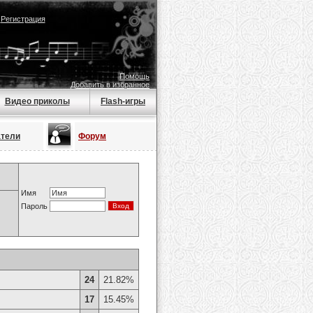
|
Регистрация
Помощь
Добавить в избранное
Видео приколы
Flash-игры
атели
Форум
Имя
Пароль
24
21.82%
17
15.45%