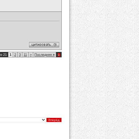
из 21
1
2
3
11
>
Последняя
»