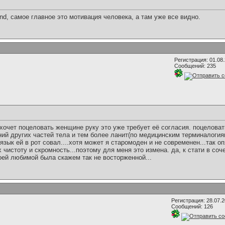
nd, самое главное это мотивация человека, а там уже все видно.
Регистрация: 01.08
Сообщений: 235
 хочет поцеловать женщине руку это уже требует её согласия. поцелова
ний других частей тела и тем более ланит(по медицинским терминалоги
язык ей в рот совал....хотя может я старомоден и не современен...так 
чистоту и скромность...поэтому для меня это измена. да, к стати в с
оей любимой была скажем так не восторженной...
Регистрация: 28.07.
Сообщений: 126