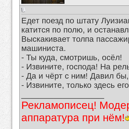
Едет поезд по штату Луизиан
катится по полю, и останавл
Выскакивает толпа пассажир
машиниста.
- Ты куда, смотришь, осёл!
- Извините, господа! На рел
- Да и чёрт с ним! Давил бы
- Извините, только здесь его
__________________
Рекламописец! Модер
аппаратура при нём!