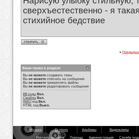
Нарисую улыбку стильную, т
сверхъестественно - я така
стихийное бедствие
«
Предыдущ
Ваши права в разделе
Вы
не можете
создавать темы
Вы
не можете
отвечать на сообщения
Вы
не можете
прикреплять файлы
Вы
не можете
редактировать сообщения
BB коды
Вкл.
Смайлы
Вкл.
[IMG]
код
Вкл.
HTML код
Выкл.
Музыка
Dj mixes
Альбомы
Видеоклипы
Реклама на сайте
Помощь
Администрация
Служба под