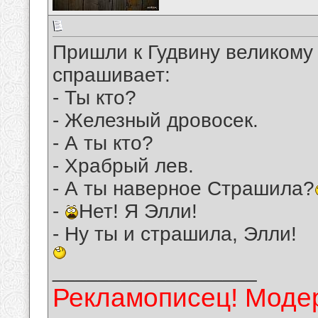
Пришли к Гудвину великому 
спрашивает:
- Ты кто?
- Железный дровосек.
- А ты кто?
- Храбрый лев.
- А ты наверное Страшила?
-
Нет! Я Элли!
- Ну ты и страшила, Элли!
__________________
Рекламописец! Модер