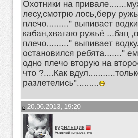
Охотники на привале.......м
лесу,смотрю лось,беру ружьё
плечо........." выпивает водки
кабан,хватаю ружьё ...бац ,
плечо........." выпивает водку.
остановился ребята......." е
одно плечо вторую на второе,а
что ?....Как вдул...........то
разлетелись".........
20.06.2013, 19:20
курильщик
Активный пользователь