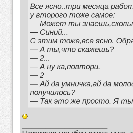
Все ясно..три месяца рабо
у второго тоже самое:
— Может ты знаешь,скольк
— Синий...
С этим тоже,все ясно. Об
— А ты,что скажешь?
— 2...
— А ну ка,повтори.
— 2
— Ай да умничка,ай да моло
получилось?
— Так это же просто. Я тыс
__________________