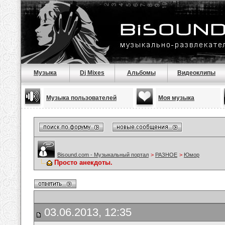
Музыка
Dj Mixes
Альбомы
Видеоклипы
Музыка пользователей
Моя музыка
Bisound.com - Музыкальный портал
>
РАЗНОЕ
>
Юмор
Просто анекдоты.
03.06.2013, 12:35