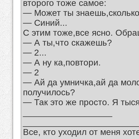
второго тоже самое:
— Может ты знаешь,сколько
— Синий...
С этим тоже,все ясно. Обра
— А ты,что скажешь?
— 2...
— А ну ка,повтори.
— 2
— Ай да умничка,ай да моло
получилось?
— Так это же просто. Я тыся
__________________
_______________________
Все, кто уходил от меня хот