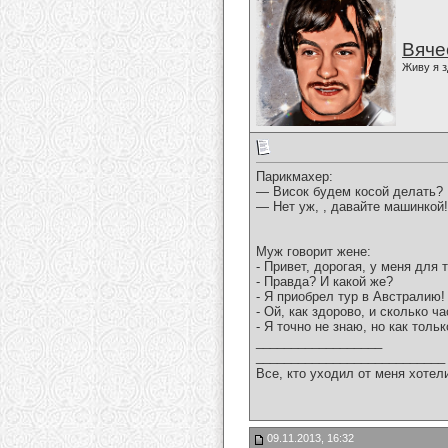
Вяче
Живу я з
Парикмахер:
— Висок будем косой делать?
— Нет уж, , давайте машинкой!
Муж говорит жене:
- Привет, дорогая, у меня для
- Правда? И какой же?
- Я приобрел тур в Австралию!
- Ой, как здорово, и сколько ч
- Я точно не знаю, но как толь
__________________
___________________________
Все, кто уходил от меня хотел
09.11.2013, 16:32