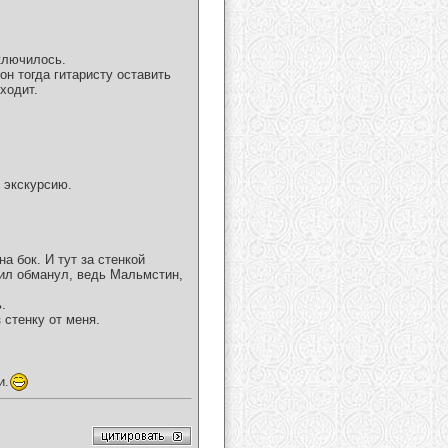
иключилось.
он тогда гитаристу оставить
ходит.
 экскурсию.
а бок. И тут за стенкой
иил обманул, ведь Мальмстин,
.
 стенку от меня.
и.