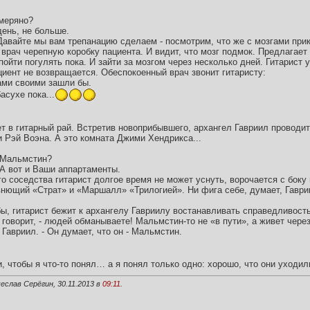
меряно?
день, не больше.
 Давайте мы вам трепанацию сделаем - посмотрим, что же с мозгами пр
врач черепную коробку пациента. И видит, что мозг подмок. Предлагает 
ойти погулять пока. И зайти за мозгом через несколько дней. Гитарист у
циент не возвращается. Обеспокоенный врач звонит гитаристу:
гами своими зашли бы.
асухе пока...
т в гитарный рай. Встретив новоприбывшего, архангел Гавриил проводит
иви Рэй Воэна. А это комната Джими Хендрикса...
и Мальмстин?
.. А вот и Ваши аппартаменты.
о соседства гитарист долгое время не может уснуть, ворочается с боку н
евнющий «Страт» и «Маршалл» «Трилогией». Ни фига себе, думает, Гавр
бы, гитарист бежит к архангелу Гавриилу востанавливать справедливость
 говорит, - людей обманываете! Мальмстин-то не «в пути», а живет через
 Гавриил. - Он думает, что он - Мальмстин.
и, чтобы я что-то понял… а я понял только одно: хорошо, что они уходил
еслав Серёгин, 30.11.2013 в
09:11
.