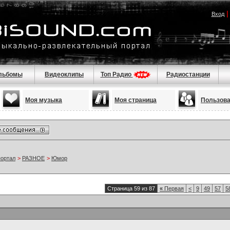
Вход
льбомы
Видеоклипы
Топ Радио
Радиостанции
Моя музыка
Моя страница
Пользов
портал
>
РАЗНОЕ
>
Юмор
Страница 59 из 87
«
Первая
<
9
49
57
5