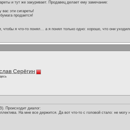
ареты и тут же закуривает. Продавец делает ему замечание:
у вас эти сигареты!
 бумага продается!
и, чтобы я что-то понял… а я понял только одно: хорошо, что они уходил
слав Серёгин
десь
(В). Происходит диалог:
оллектива. На мне все держится. Да вот что-то с головой стало: не могу