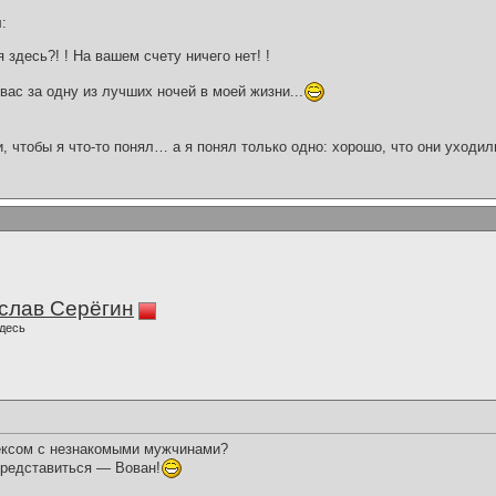
:
 здесь?! ! На вашем счету ничего нет! !
вас за одну из лучших ночей в моей жизни...
и, чтобы я что-то понял… а я понял только одно: хорошо, что они уходил
слав Серёгин
десь
eкcом с незнакомыми мужчинами?
представиться — Вован!