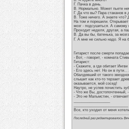
Г. Пачка в день.
В. Нормально. Может пьете не
Г. Да что вы? Пара стаканов в 
В. Тоже ничего. А знаете что?
На том и порешили. Открывает 
мозг - подсушиться. А самому п
Проходит неделя, другая, а па
В. Да вы бы, батенька, за моз
Г. А мне не сильно надо. Я на б
Гитарист после смерти попадае
- Вот, - говорит, - комната Ст
Гитарист:
- Скажите, а где обитает Ингв
- Его здесь нет. Но он в пути.
Обалдевший от такого звездног
слышит как кто-то терзает др
оказывается, мой сосед!
Наутро, не успев почистить зу
- Что же Вы, достопочтенный, -
- Это не Мальмстин, - отвечает
__________________
___________________________
Все, кто уходил от меня хотел
Последний раз редактировалось Вяч