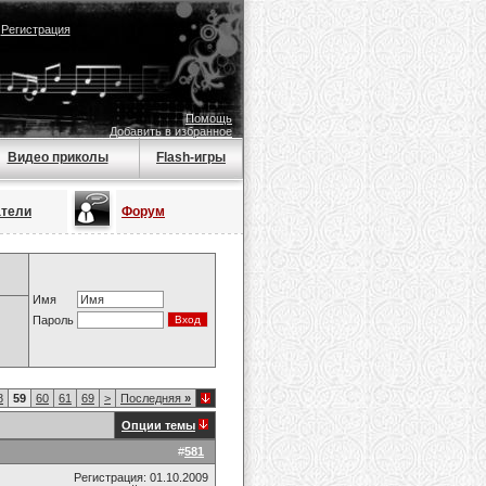
|
Регистрация
Помощь
Добавить в избранное
Видео приколы
Flash-игры
атели
Форум
Имя
Пароль
8
59
60
61
69
>
Последняя
»
Опции темы
#
581
Регистрация: 01.10.2009