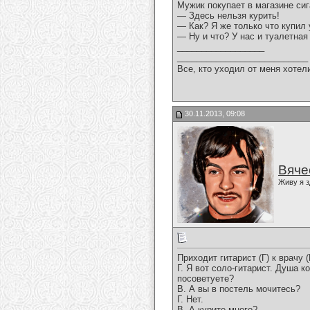
Мужик покупает в магазине сиг
— Здесь нельзя курить!
— Как? Я же только что купил 
— Ну и что? У нас и туалетная
__________________
___________________________
Все, кто уходил от меня хотел
30.11.2013, 09:08
Вяче
Живу я з
Приходит гитарист (Г) к врачу 
Г. Я вот соло-гитарист. Душа к
посоветуете?
В. А вы в постель мочитесь?
Г. Нет.
В. А курите много?