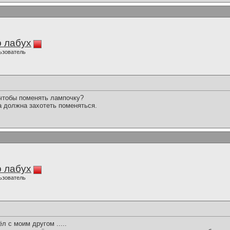
 лабух
ьзователь
чтобы поменять лампочку?
 должна захотеть поменяться.
 лабух
ьзователь
 с моим другом .....