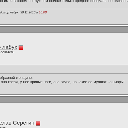
ро имея в своём послужном списке только среднее специальное образов
димир лабух, 30.11.2013 в
10:06
.
 лабух
ьзователь
образной женщине.
 - она косая, у нее кривые ноги, она глупа, но какие ее мучают кошмары!
слав Серёгин
десь