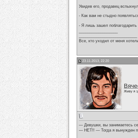
Увидев его, продавец вспыхнул
- Как вам не стыдно появляться
- Я лишь зашел поблагодарить 
__________________
___________________________
Все, кто уходил от меня хотел
23.11.2013, 22:20
Вяче
Живу я з
— Девушки, вы занимаетесь c
— НЕТ!! — Тогда я вынужден 