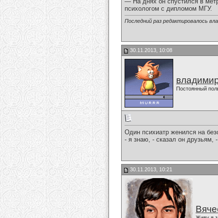
— На днях он спустился в мет
психологом с дипломом МГУ.
Последний раз редактировалось вла
30.11.2013, 10:08
владимир
Постоянный пол
Один психиатр женился на без
- я знаю, - сказал он друзьям,
30.11.2013, 10:21
Вяче
Живу я з