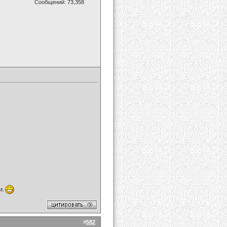
Сообщений: 73,358
и.
#
582