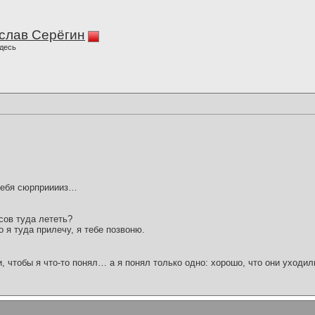
слав Серёгин
десь
 тебя сюрприиииз…
асов туда лететь?
ко я туда прилечу, я тебе позвоню.
и, чтобы я что-то понял… а я понял только одно: хорошо, что они уходил