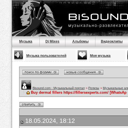
Музыка
Dj Mixes
Альбомы
Видеоклипы
Музыка пользователей
Моя музыка
Bisound.com - Музыкальный портал
>
Релизы
>
Музыкальные а
Buy dermal fillers https://fillersexperts.com/ [WhatsAp
18.05.2024, 18:12