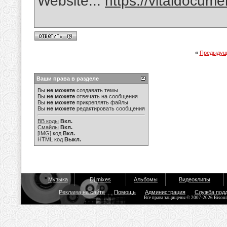
Website...
https://vitaldocum
«
Предыдущ
Ваши права в разделе
Вы
не можете
создавать темы
Вы
не можете
отвечать на сообщения
Вы
не можете
прикреплять файлы
Вы
не можете
редактировать сообщения
BB коды
Вкл.
Смайлы
Вкл.
[IMG]
код
Вкл.
HTML код
Выкл.
Музыка
Dj mixes
Альбомы
Видеоклипы
Реклама на сайте
Помощь
Администрация
Служба под
Все права защищены © 2007-2026 Bisou