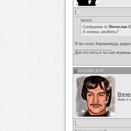
Цитата:
Сообщение от
Вячеслав С
А хочешь увидеть?
Я бы хотел.Какоенибудь видео 
__________________
Дни это ноты и ты сам играешь
24.11.2010, 21:37
Вяче
Живу я з