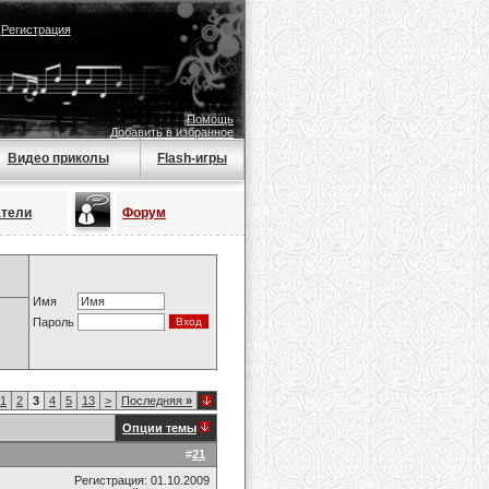
|
Регистрация
Помощь
Добавить в избранное
Видео приколы
Flash-игры
атели
Форум
Имя
Пароль
1
2
3
4
5
13
>
Последняя
»
Опции темы
#
21
Регистрация: 01.10.2009