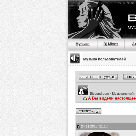
Музыка
Dj Mixes
А
Музыка пользователей
Bisound.com - Музыкальный 
А Вы видели настояще
24.11.2010, 21:18