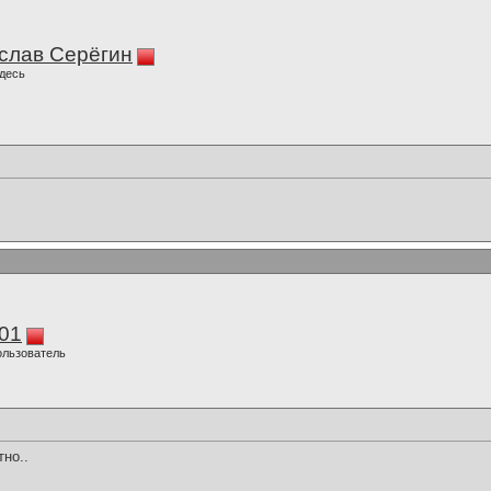
слав Серёгин
десь
01
ользователь
тно..