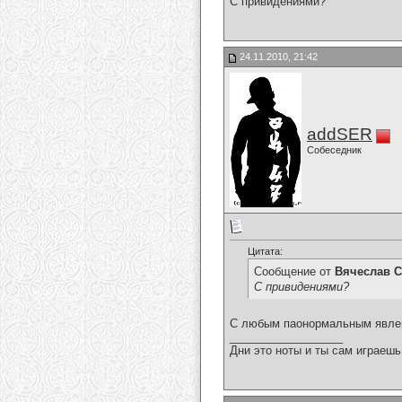
С привидениями?
24.11.2010, 21:42
addSER
Собеседник
Цитата:
Сообщение от
Вячеслав С
С привидениями?
С любым паонормальным явлени
__________________
Дни это ноты и ты сам играешь