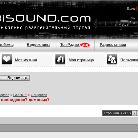
Вход
льбомы
Видеоклипы
Топ Радио
Радиостанции
Моя музыка
Моя страница
Пользов
портал
>
РАЗНОЕ
>
Общество
е привидение? домовых?
Страница 3 из 18
<