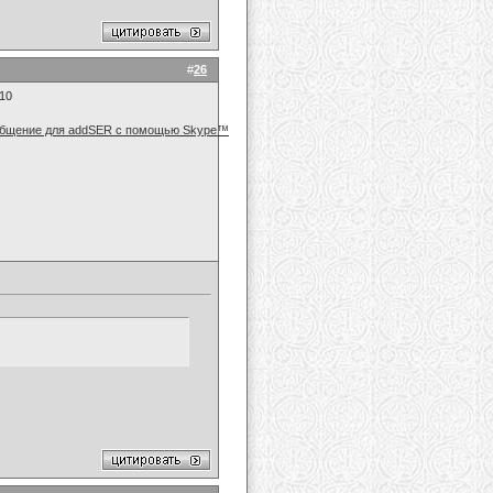
#
26
010