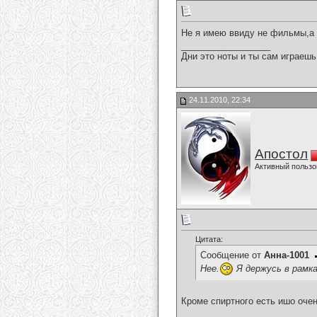
Не я имею ввиду не фильмы,а 
__________________
Дни это ноты и ты сам играешь
24.11.2010, 22:34
Апостол
Активный пользо
Цитата:
Сообщение от
Анна-1001
Нее.
Я держусь в рамка
Кроме спиртного есть ишо очен
__________________