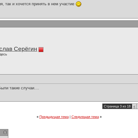
я, так и хочется принять в нем участие
слав Серёгин
десь
Были такие случаи....
Страница 3 из 18
<
«
Предыдущая тема
|
Следующая тема
»