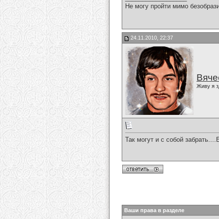
Не могу пройти мимо безобрази
24.11.2010, 22:37
Вяче
Живу я з
Так могут и с собой забрать....
Ваши права в разделе