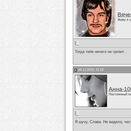
Вяче
Живу я з
Тогда тебе ничего не грозит...
24.11.2010, 21:19
Анна-10
Постоянный п
Я шучу, Слава. Не видела, чес