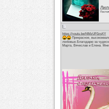
Лил
Постоя
https://youtu.be/f4MzUF0zgXY
Прекрасное, высококвал
любовью.Благодарю за чудесн
Марта, Вячеслав и Елена. Мн