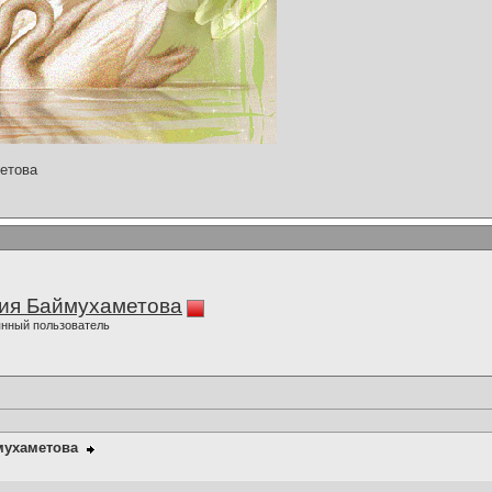
етова
ия Баймухаметова
нный пользователь
мухаметова