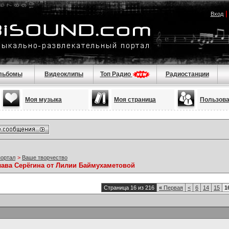
Вход
льбомы
Видеоклипы
Топ Радио
Радиостанции
Моя музыка
Моя страница
Пользов
портал
>
Ваше творчество
лава Серёгина от Лилии Баймухаметовой
Страница 16 из 216
«
Первая
<
6
14
15
1