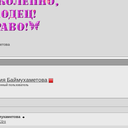
етова
ия Баймухаметова
нный пользователь
мухаметова
mUzs