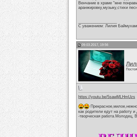
Венчание в храме "мне понрав
аранжировку,музыку,стихи пес
__________________
С уважением: Лилия Баймухам
09.03.2017, 19:56
Лил
Постоя
https://youtu.be/5sawMLHmUzs
Прекрасное,милое,нежное
как родители едут на работу и 
-творческая работа.Молодец, 