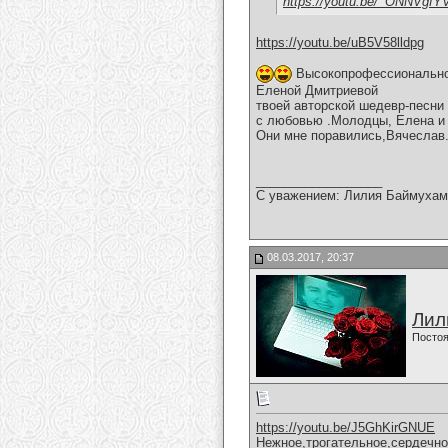
https://youtu.be/_ONNVgf
https://youtu.be/uB5V58lldpg
Высокопрофессиональное
Еленой Дмитриевой
твоей авторской шедевр-песни
с любовью .Молодцы, Елена и 
Они мне поравились,Вячеслав
__________________
С уважением: Лилия Баймухам
08.03.2017, 20:37
Лил
Постоя
https://youtu.be/J5GhKirGNUE
Нежное,трогательное,сердечно