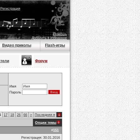
|
Регистрация
Помощь
Добавить в избранное
Видео приколы
Flash-игры
атели
Форум
Имя
Пароль
6
17
18
26
66
>
Последняя
»
Опции темы
#
151
Регистрация: 30.01.2016