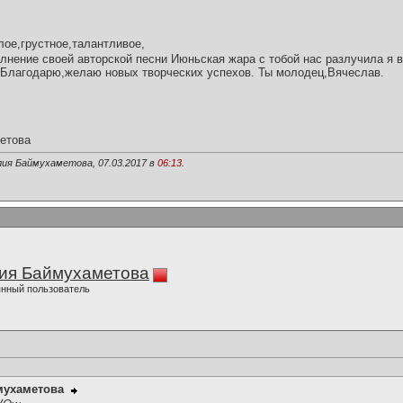
ое,грустное,талантливое,
нение своей авторской песни Июньская жара с тобой нас разлучила я
.Благодарю,желаю новых творческих успехов. Ты молодец,Вячеслав.
етова
лия Баймухаметова, 07.03.2017 в
06:13
.
ия Баймухаметова
нный пользователь
мухаметова