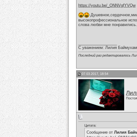
https://youtu.be/_ONNVgfYVQw
Душевное,сердечное,мил
высокопрофессиональное испол
слова любви мне понравились
__________________
С уважением: Лилия Баймухам
Последний раз редактировалось Ли
07.03.2017, 18:54
Лил
Постоя
Цитата:
Сообщение от
Лилия Бай