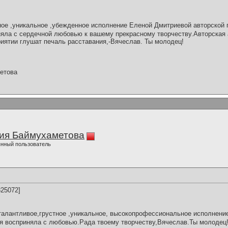
е ,уникальное ,убежденное исполнение Еленой Дмитриевой авторской 
няла с сердечной любовью к вашему прекрасному творчеству.Авторская
риятии глушат печаль расставания,-Вячеслав. Ты молодец!
етова
ия Баймухаметова
нный пользователь
25072]
алантливое,грустное ,уникальное, высокопрофессиональное исполнение
?"я восприняла с любовью.Рада твоему творчеству,Вячеслав.Ты молодец