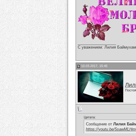
__________________
С уважением: Лилия Баймухам
10.03.2017, 15:45
Лил
Постоя
Цитата:
Сообщение от
Лилия Бай
https://youtu.be/5sawMLH