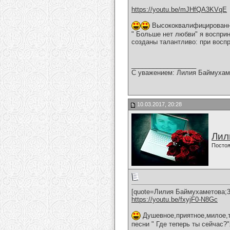
https://youtu.be/mJHfQA3KVqE
Высококвалифицированно
" Больше нет любви" я воспри
созданы талантливо: при восп
__________________
С уважением: Лилия Баймухам
10.03.2017, 20:28
Лил
Постоя
[quote=Лилия Баймухаметова;3
https://youtu.be/fxyjF0-N8Gc
Душевное,приятное,милое,т
песни " Где теперь ты сейчас