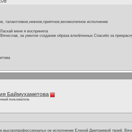
YVQw
, талантливое,нежное,приятное,великолепное исполнение
 Ласкай меня я восприняла
Вячеслав, за умелое создание образа влюбленных.Спасибо за прекрасн
.
етова
ия Баймухаметова
нный пользователь
е,высокопрофессиональн ое исполнение Еленой Дмитриевой твоей, Вяч