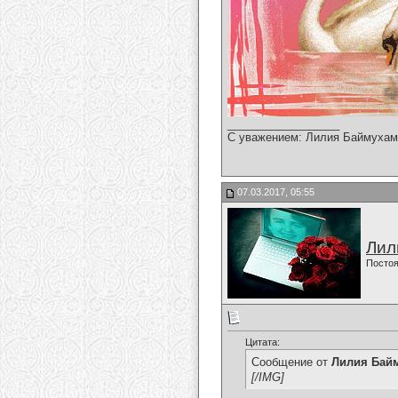
__________________
С уважением: Лилия Баймухам
07.03.2017, 05:55
Лил
Постоя
Цитата:
Сообщение от
Лилия Бай
[/IMG]