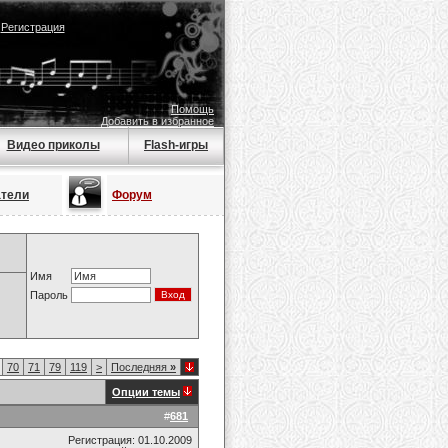
|
Регистрация
Помощь
Добавить в избранное
Видео приколы
Flash-игры
атели
Форум
Имя
Пароль
70
71
79
119
>
Последняя
»
Опции темы
#
681
Регистрация: 01.10.2009