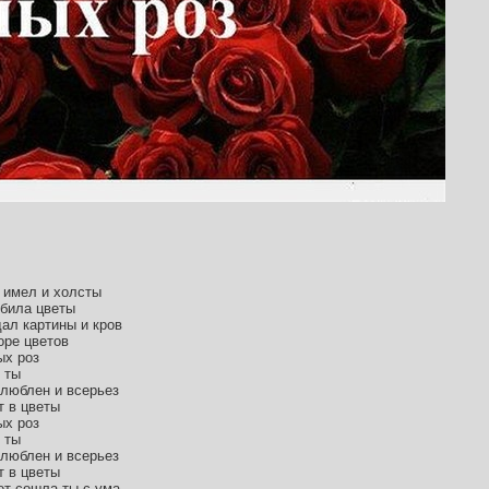
 имел и холсты
юбила цветы
ал картины и кров
оре цветов
ых роз
 ты
влюблен и всерьез
т в цветы
ых роз
 ты
влюблен и всерьез
т в цветы
ет сошла ты с ума