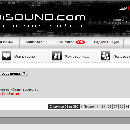
Вход
льбомы
Видеоклипы
Топ Радио
Радиостанции
Моя музыка
Моя страница
Пользов
портал
>
Ваше творчество
а Серёгина
Страница 69 из 393
«
Первая
<
19
59
67
68
69