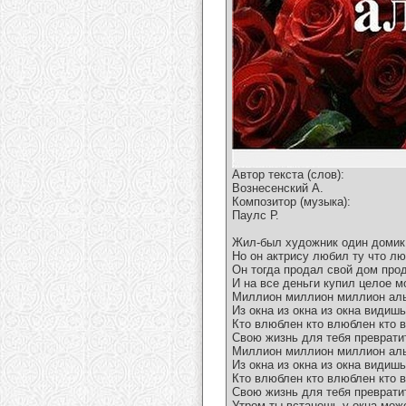
Автор текста (слов):
Вознесенский А.
Композитор (музыка):
Паулс Р.
Жил-был художник один домик
Но он актрису любил ту что л
Он тогда продал свой дом прод
И на все деньги купил целое м
Миллион миллион миллион ал
Из окна из окна из окна видишь
Кто влюблен кто влюблен кто 
Свою жизнь для тебя преврати
Миллион миллион миллион ал
Из окна из окна из окна видишь
Кто влюблен кто влюблен кто 
Свою жизнь для тебя преврати
Утром ты встанешь у окна мож