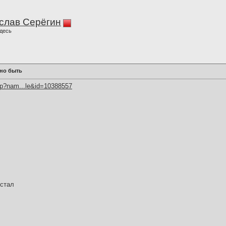
слав Серёгин
десь
жно быть
hp?nam...le&id=10388557
 стал