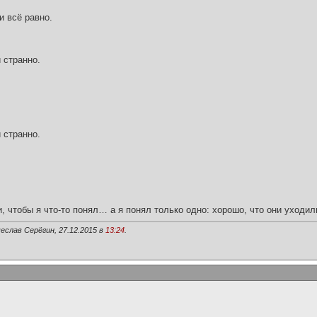
и всё равно.
 странно.
 странно.
и, чтобы я что-то понял… а я понял только одно: хорошо, что они уходил
еслав Серёгин, 27.12.2015 в
13:24
.