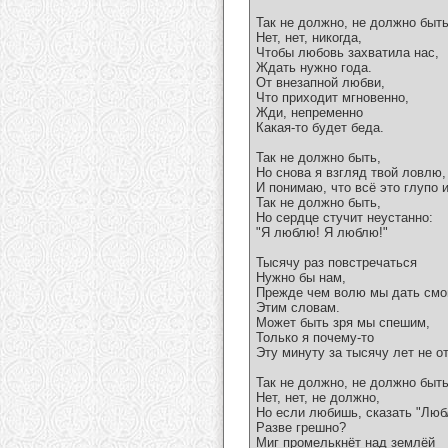
Так не должно, не должно быть
Нет, нет, никогда,
Чтобы любовь захватила нас,
Ждать нужно года.
От внезапной любви,
Что приходит мгновенно,
Жди, непременно
Какая-то будет беда.
Так не должно быть,
Но снова я взгляд твой ловлю,
И понимаю, что всё это глупо и
Так не должно быть,
Но сердце стучит неустанно:
"Я люблю! Я люблю!"
Тысячу раз повстречаться
Нужно бы нам,
Прежде чем волю мы дать смо
Этим словам.
Может быть зря мы спешим,
Только я почему-то
Эту минуту за тысячу лет не о
Так не должно, не должно быть
Нет, нет, не должно,
Но если любишь, сказать "Лю
Разве грешно?
Миг промелькнёт над землёй