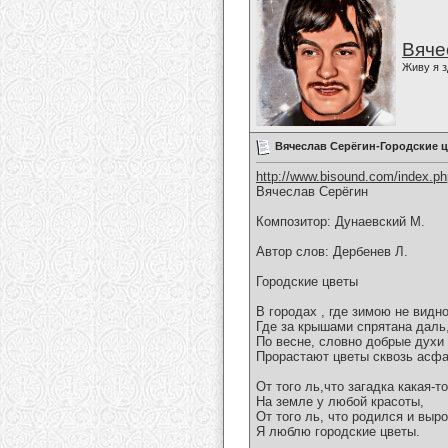
Вяче
Живу я з
Вячеслав Серёгин-Городские 
http://www.bisound.com/index.p
Вячеслав Серёгин
Композитор: Дунаевский М.
Автор слов: Дербенев Л.
Городские цветы
В городах , где зимою не видно
Где за крышами спрятана даль
По весне, словно добрые духи
Прорастают цветы сквозь асфа
От того ль,что загадка какая-т
На земле у любой красоты,
От того ль, что родился и выро
Я люблю городские цветы.