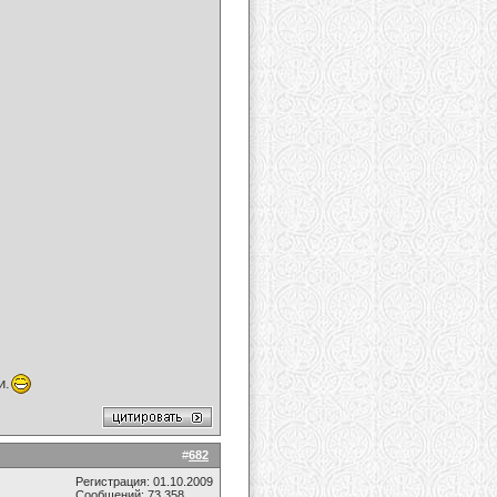
и.
#
682
Регистрация: 01.10.2009
Сообщений: 73,358