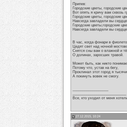
Припев:
Городские цветы, городские цв
Вот опять я кричу вам сквозь г
Городские цветы, городские цв
Навсегда завладели вы сердц
Городские цветы,городские цве
Навсегда завладели вы сердц
В час, когда фонари в фиолет
Цедят свет над ночной мостов
Снятся сны вам о влажной и т
О долинах, заросших травой.
Может быть, как никто понимаю
Потому что, устав на бегу,
Проклинал этот город я тысячи
А покинуть вовек не смогу.
__________________
___________________________
Все, кто уходил от меня хотел
27.12.2015, 10:24