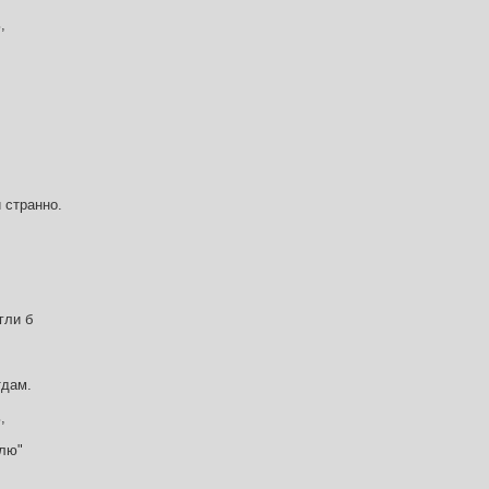
,
 странно.
гли б
тдам.
,
блю"