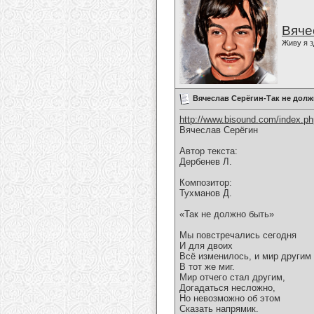
Вяче
Живу я з
Вячеслав Серёгин-Так не дол
http://www.bisound.com/index.p
Вячеслав Серёгин
Автор текста:
Дербенев Л.
Композитор:
Тухманов Д.
«Так не должно быть»
Мы повстречались сегодня
И для двоих
Всё изменилось, и мир другим
В тот же миг.
Мир отчего стал другим,
Догадаться несложно,
Но невозможно об этом
Сказать напрямик.