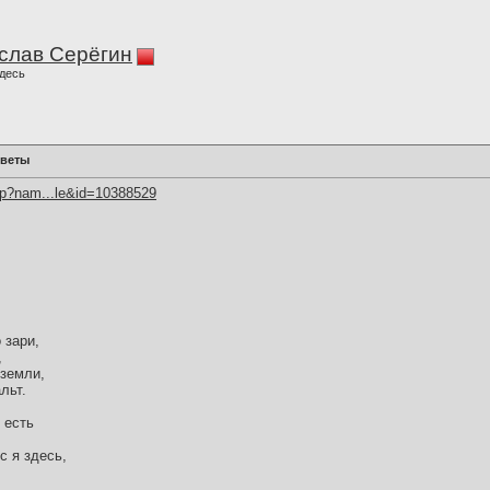
слав Серёгин
десь
цветы
hp?nam...le&id=10388529
 зари,
,
 земли,
льт.
о есть
с я здесь,