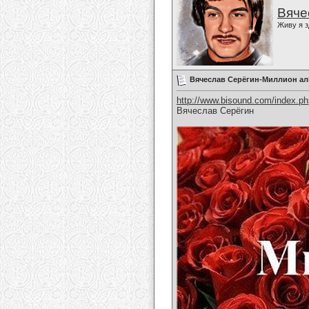
Вяче
Живу я з
Вячеслав Серёгин-Миллион ал
http://www.bisound.com/index.p
Вячеслав Серёгин