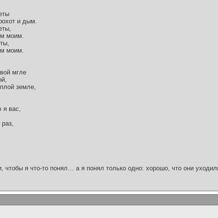
еты
рохот и дым.
еты,
ем моим.
ты,
ем моим.
овой мгле
ой,
ёплой земле,
 я вас,
 раз,
и, чтобы я что-то понял… а я понял только одно: хорошо, что они уходил