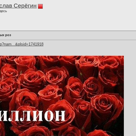
слав Серёгин
десь
ых роз
hp?nam...&plsid=1741918