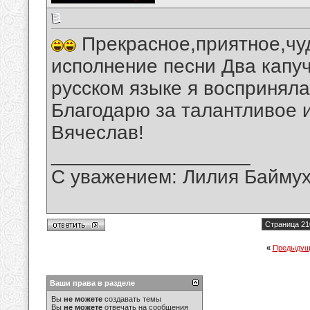
Прекрасное,приятное,чу
исполнение песни Два капуч
русском языке я восприняла
Благодарю за талантливое 
Вячеслав!
__________________
С уважением: Лилия Байму
Страница 21
«
Предыдущ
Ваши права в разделе
Вы
не можете
создавать темы
Вы
не можете
отвечать на сообщения