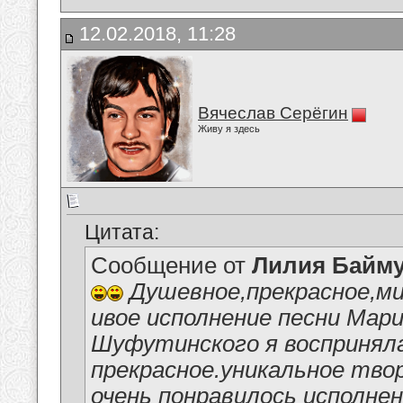
12.02.2018, 11:28
Вячеслав Серёгин
Живу я здесь
Цитата:
Сообщение от
Лилия Байм
Душевное,прекрасное,м
ивое исполнение песни Мар
Шуфутинского я восприняла
прекрасное.уникальное тво
очень понравилось исполне