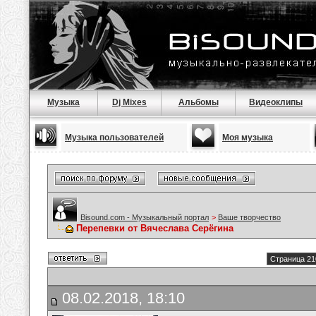
Музыка
Dj Mixes
Альбомы
Видеоклипы
Музыка пользователей
Моя музыка
Bisound.com - Музыкальный портал
>
Ваше творчество
Перепевки от Вячеслава Серёгина
Страница 21
08.02.2018, 18:10