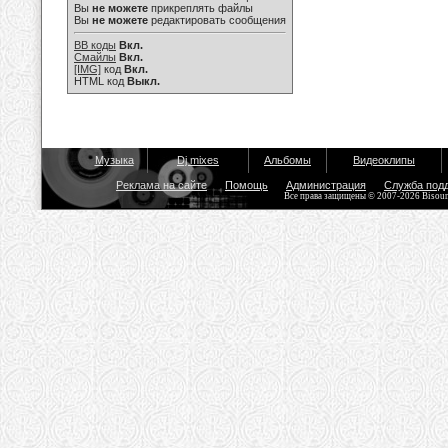
Вы
не можете
прикреплять файлы
Вы
не можете
редактировать сообщения
BB коды
Вкл.
Смайлы
Вкл.
[IMG]
код
Вкл.
HTML код
Выкл.
Музыка
Dj mixes
Альбомы
Видеоклипы
Реклама на сайте
Помощь
Администрация
Служба под
Все права защищены © 2007-2026 Bisou