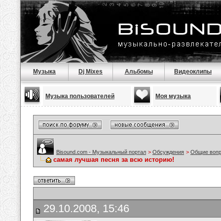
Музыка
Dj Mixes
Альбомы
Видеоклипы
Музыка пользователей
Моя музыка
Bisound.com - Музыкальный портал
>
Обсуждения
>
Общие воп
самая лучшая песня за всю историю!
29.10.2008, 15:46