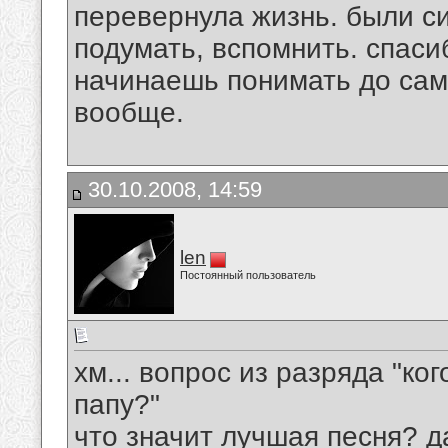
перевернула жизнь. были си
подумать, вспомнить. спаси
начинаешь понимать до сам
вообще.
30.10.2008, 14:59
len
Постоянный пользователь
хм... вопрос из разряда "к
папу?"
что значит лучшая песня? да