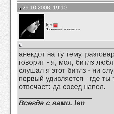
29.10.2008, 19:10
len
Постоянный пользователь
анекдот на ту тему. разгова
говорит - я, мол, битлз любл
слушал я этот битлз - ни слу
первый удивляется - где ты
отвечает: да сосед напел.
__________________
Всегда с вами. len