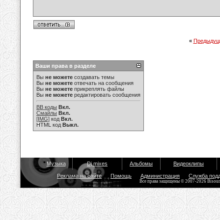
«
Предыдущ
Ваши права в разделе
Вы
не можете
создавать темы
Вы
не можете
отвечать на сообщения
Вы
не можете
прикреплять файлы
Вы
не можете
редактировать сообщения
BB коды
Вкл.
Смайлы
Вкл.
[IMG]
код
Вкл.
HTML код
Выкл.
Музыка
Dj mixes
Альбомы
Видеоклипы
Реклама на сайте
Помощь
Администрация
Служба под
Все права защищены © 2007-2026 Bisou