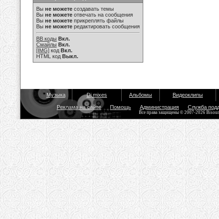
Вы
не можете
создавать темы
Вы
не можете
отвечать на сообщения
Вы
не можете
прикреплять файлы
Вы
не можете
редактировать сообщения
BB коды
Вкл.
Смайлы
Вкл.
[IMG]
код
Вкл.
HTML код
Выкл.
Музыка
Dj mixes
Альбомы
Видеоклипы
Реклама на сайте
Помощь
Администрация
Служба под
Все права защищены © 2007-2026 Bisou