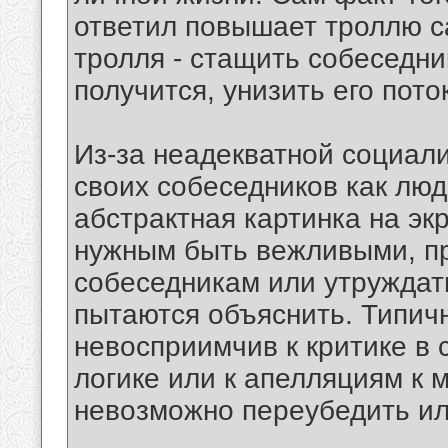
ответил повышает троллю 
тролля - стащить собеседни
получится, унизить его пото
Из-за неадекватной социал
своих собеседников как люд
абстрактная картинка на эк
нужным быть вежливыми, пр
собеседникам или утруждать
пытаются объяснить. Типич
невосприимчив к критике в 
логике или к апелляциям к 
невозможно переубедить ил