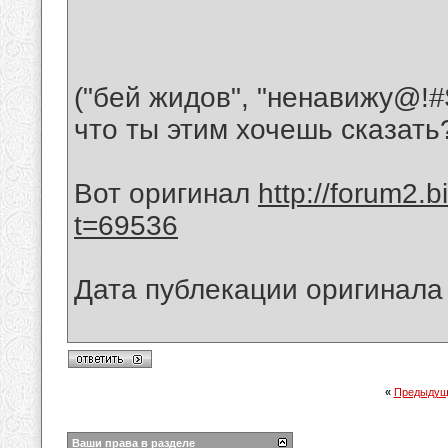
("бей жидов", "ненавижу@!#$
что ты этим хочешь сказать?
Вот оригинал
http://forum2.
t=69536
Дата публекации оригинала 
«
Предыдущ
Ваши права в разделе