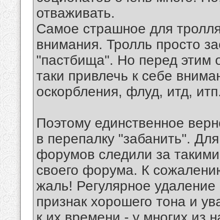
отваживать.
Самое страшное для тролля 
внимания. Тролль просто за
"пастбища". Но перед этим 
таки привлечь к себе внима
оскорбления, флуд, итд, итп
Поэтому единственное верно
в перепалку "забанить". Дл
форумов следили за такими
своего форума. К сожалению
жаль! Регулярное удаление 
признак хорошего тона и ув
к их времени - у многих из 