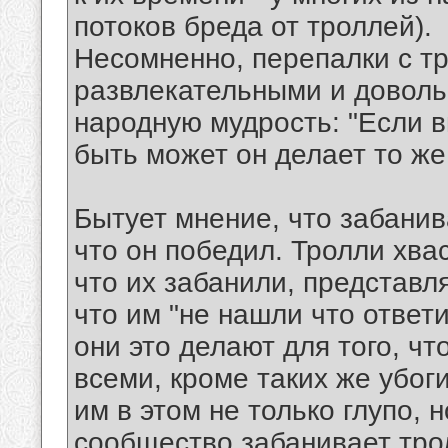
потоков бреда от троллей).
Несомненно, перепалки с т
развлекательными и доволь
народную мудрость: "Если в
быть может он делает то же
Бытует мнение, что забанив
что он победил. Тролли хва
что их забанили, представля
что им "не нашли что ответи
они это делают для того, ч
всеми, кроме таких же убог
им в этом не только глупо, 
сообщество забанивает трол