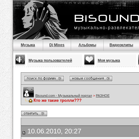
Музыка
Dj Mixes
Альбомы
Видеоклипы
Музыка пользователей
Моя музыка
Bisound.com - Музыкальный портал
>
РАЗНОЕ
Кто же такие тролли???
10.06.2010, 20:27