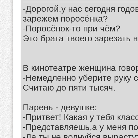
-Дорогой,у нас сегодня год
зарежем поросёнка?
-Поросёнок-то при чём?
Это брата твоего зарезать 
В кинотеатре женщина гово
-Немедленно уберите руку с
Считаю до пяти тысяч.
Парень - девушке:
-Притвет! Какая у тебя клас
-Представляешь,а у меня под
-Да ты не волнуйся,вырасту