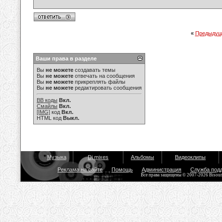
«
Предыдущ
Ваши права в разделе
Вы
не можете
создавать темы
Вы
не можете
отвечать на сообщения
Вы
не можете
прикреплять файлы
Вы
не можете
редактировать сообщения
BB коды
Вкл.
Смайлы
Вкл.
[IMG]
код
Вкл.
HTML код
Выкл.
Музыка
Dj mixes
Альбомы
Видеоклипы
Реклама на сайте
Помощь
Администрация
Служба под
Все права защищены © 2007-2026 Bisou