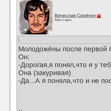
Вячеслав Серёгин
Живу я здесь
Молодожёны после первой б
Он:
-Дорогая,я понял,что я у теб
Она (закуривая)
-Да...А я поняла,что и не п