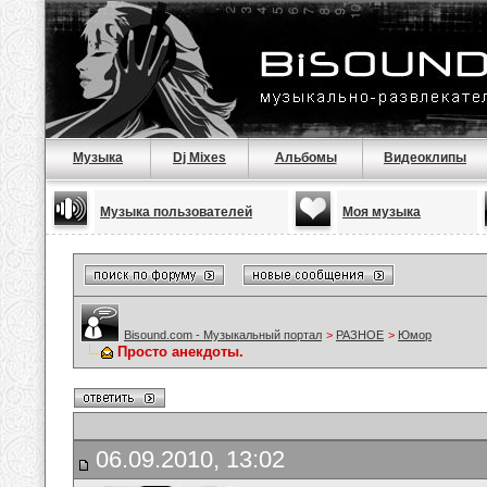
Музыка
Dj Mixes
Альбомы
Видеоклипы
Музыка пользователей
Моя музыка
Bisound.com - Музыкальный портал
>
РАЗНОЕ
>
Юмор
Просто анекдоты.
06.09.2010, 13:02