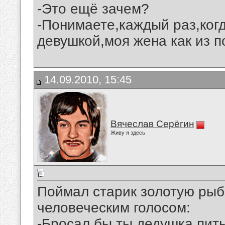
-Это ещё зачем?
-Понимаете,каждый раз,когд
девушкой,моя жена как из п
14.09.2010, 15:45
Вячеслав Серёгин
Живу я здесь
Поймал старик золотую рыбк
человеческим голосом:
-Бросал бы ты,дедушка,пить 