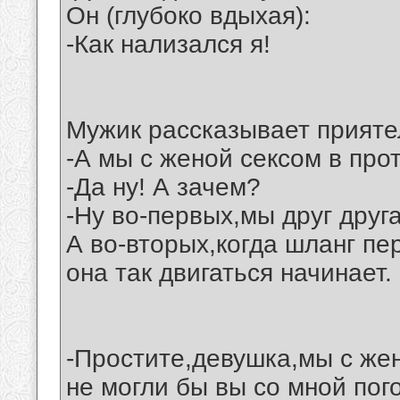
Он (глубоко вдыхая):
-Как нализался я!
Мужик рассказывает прияте
-А мы с женой сексом в про
-Да ну! А зачем?
-Ну во-первых,мы друг друг
А во-вторых,когда шланг п
она так двигаться начинает.
-Простите,девушка,мы с же
не могли бы вы со мной пог