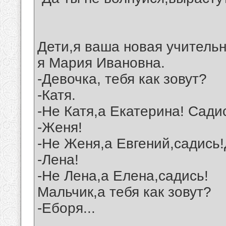
Дети,я ваша новая учительн
я Мария Ивановна.
-Девочка, тебя как зовут?
-Катя.
-Не Катя,а Екатерина! Садис
-Женя!
-Не Женя,а Евгений,садись!
-Лена!
-Не Лена,а Елена,садись!
Мальчик,а тебя как зовут?
-Еборя...