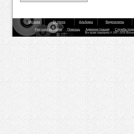
Музыка
Dj mixes
Альбомы
Видеоклипы
Реклама на сайте
Помощь
Администрация
Служба под
Все права защищены © 2007-2026 Bisou