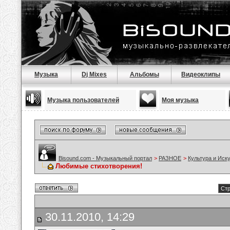
Музыка
Dj Mixes
Альбомы
Видеоклипы
Музыка пользователей
Моя музыка
Bisound.com - Музыкальный портал
>
РАЗНОЕ
>
Культура и Иск
Любимые стихотворения!
Стр
30.11.2010, 14:29