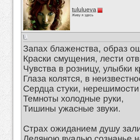
tululueva
Живу я здесь
Запах блаженства, образ о
Краски смущения, лести от
Чувства в розницу, улыбки 
Глаза колятся, в неизвестн
Сердца стуки, нерешимости
Темноты холодные руки,
Тишины ужасные звуки.
Страх ожиданием душу зали
Ледяною вуалью сознанье н