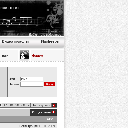
|
Регистрация
Помощь
Добавить в избранное
Видео приколы
Flash-игры
атели
Форум
Имя
Пароль
6
17
18
26
66
>
Последняя
»
Опции темы
#
151
Регистрация: 01.10.2009