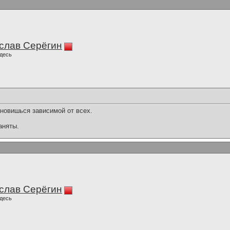
слав Серёгин
десь
ановишься зависимой от всех.
аняты.
слав Серёгин
десь