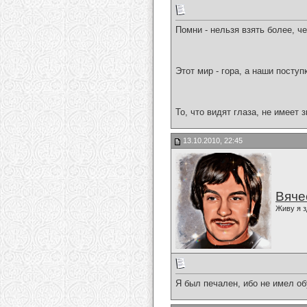
Помни - нельзя взять более, че
Этот мир - гора, а наши поступ
То, что видят глаза, не имеет з
13.10.2010, 22:45
Вяче
Живу я з
Я был печален, ибо не имел обу