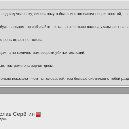
 под зад человеку, виноватому в большинстве ваших неприятностей, - в
ибудь пальцем, не забывайте - остальные четыре пальца указывают на ва
 роль играет не голова.
дам, а по количествам зверски убитых иллюзий.
ю, тем реже она ворчит днем.
льно показала - чем ты головастей, тем больше охотников с тобой раз
слав Серёгин
десь