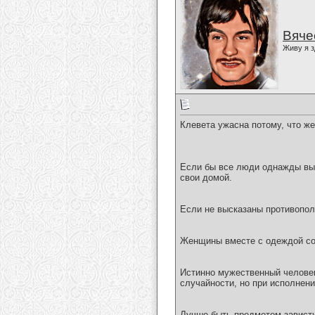
Вяче
Живу я з
Клевета ужасна потому, что жер
Если бы все люди однажды вын
свои домой.
Если не высказаны противопол
Женщины вместе с одеждой сов
Истинно мужественный человек
случайности, но при исполнен
Лучше быть предметом зависти