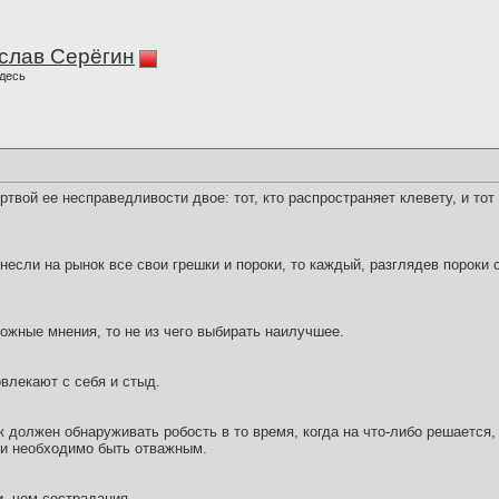
слав Серёгин
десь
твой ее несправедливости двое: тот, кто распространяет клевету, и тот 
если на рынок все свои грешки и пороки, то каждый, разглядев пороки 
ожные мнения, то не из чего выбирать наилучшее.
лекают с себя и стыд.
 должен обнаруживать робость в то время, когда на что-либо решается,
ии необходимо быть отважным.
, чем сострадания.