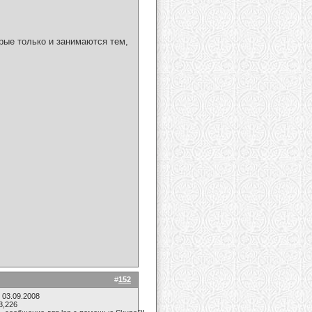
рые только и занимаются тем,
#
152
 03.09.2008
3,226