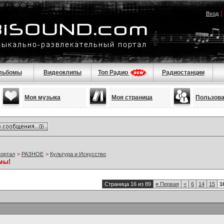
Вход
льбомы
Видеоклипы
Топ Радио
Радиостанции
Моя музыка
Моя страница
Пользов
портал
>
РАЗНОЕ
>
Культура и Искусство
мы!
Страница 16 из 89
«
Первая
<
6
14
15
1