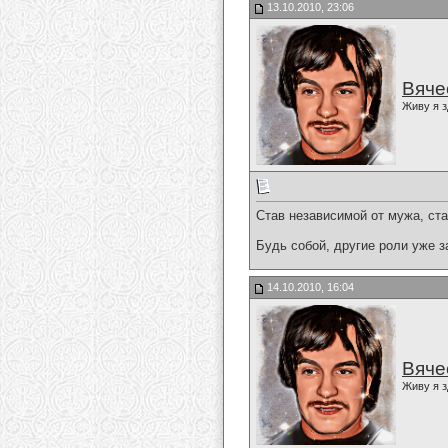
13.10.2010, 23:06
Вяче
Живу я з
Став независимой от мужа, ст
Будь собой, другие роли уже з
14.10.2010, 16:04
Вяче
Живу я з