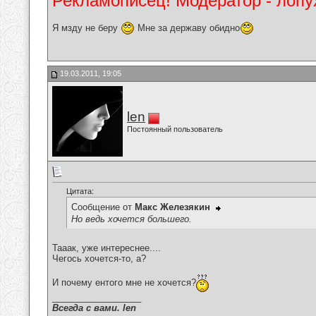
Рекламописец! Модератор - лопух
Я мзду не беру
Мне за державу обидно
19.03.2011, 19:05
len
Постоянный пользователь
Цитата:
Сообщение от
Макс Железякин
Но ведь хочется большего.
Тааак, уже интереснее....
Чегось хочется-то, а?
И почему ентого мне не хочется?
__________________
Всегда с вами. len