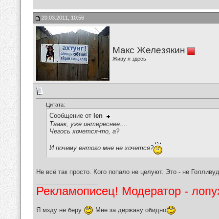
20.03.2011, 10:56
Макс Железякин
Живу я здесь
Цитата:
Сообщение от
len
Тааак, уже интереснее....
Чегось хочется-то, а?
И почему ентого мне не хочется?
Не всё так просто. Кого попало не целуют. Это - не Голливу
__________________
Рекламописец! Модератор - лопух
Я мзду не беру
Мне за державу обидно