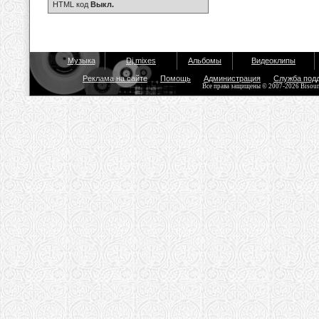
HTML код
Выкл.
Музыка
Dj mixes
Альбомы
Видеоклипы
Реклама на сайте
Помощь
Администрация
Служба под
Все права защищены © 2007-2026 Bisou