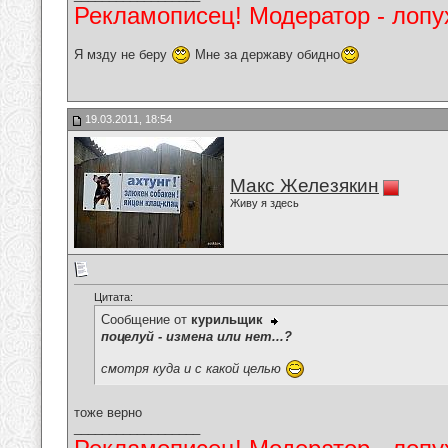
Рекламописец! Модератор - лопух
Я мзду не беру
Мне за державу обидно
19.03.2011, 18:54
Макс Железякин
Живу я здесь
Цитата:
Сообщение от
курильщик
поцелуй - измена или нет...?
смотря куда и с какой целью
тоже верно
__________________