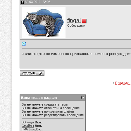
30.03.2011, 22:08
fingal
Собеседник
я считаю,что не измена.но признаюсь:я немного ревную,даж
«
Предыдущ
Ваши права в разделе
Вы
не можете
создавать темы
Вы
не можете
отвечать на сообщения
Вы
не можете
прикреплять файлы
Вы
не можете
редактировать сообщения
BB коды
Вкл.
Смайлы
Вкл.
[IMG]
код
Вкл.