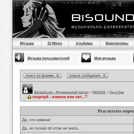
Музыка
Dj Mixes
Альбомы
Видеоклипы
Музыка пользователей
Моя музыка
Bisound.com - Музыкальный портал
>
РАЗНОЕ
>
Он и Она
поцелуй - измена или нет...?
Результаты опро
Да, это измена!
Да, но лучше об этом не знать...