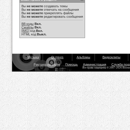
Вы
не можете
создавать темы
Вы
не можете
отвечать на сообщения
Вы
не можете
прикреплять файлы
Вы
не можете
редактировать сообщения
BB коды
Вкл.
Смайлы
Вкл.
[IMG]
код
Вкл.
HTML код
Выкл.
Музыка
Dj mixes
Альбомы
Видеоклипы
Реклама на сайте
Помощь
Администрация
Служба под
Все права защищены © 2007-2026 Bisou