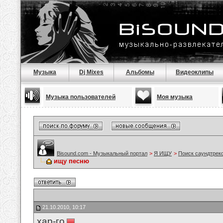
Музыка
Dj Mixes
Альбомы
Видеоклипы
Музыка пользователей
Моя музыка
Bisound.com - Музыкальный портал
>
Я ИЩУ
>
Поиск саундтрек
ищу песню
21.10.2010, 10:17
хар-го