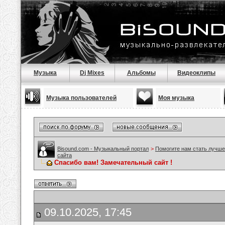
Музыка
Dj Mixes
Альбомы
Видеоклипы
Музыка пользователей
Моя музыка
Bisound.com - Музыкальный портал
>
Помогите нам стать лучше
сайта
Спасибо вам! Замечательный сайт !
09.10.2025, 17:45