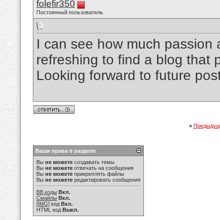
folefir350
Постоянный пользователь
I can see how much passion and
refreshing to find a blog that p
Looking forward to future pos
«
Предыдущ
Ваши права в разделе
Вы
не можете
создавать темы
Вы
не можете
отвечать на сообщения
Вы
не можете
прикреплять файлы
Вы
не можете
редактировать сообщения
BB коды
Вкл.
Смайлы
Вкл.
[IMG]
код
Вкл.
HTML код
Выкл.