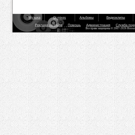
Музыка
Dj mixes
Альбомы
Видеоклипы
Реклама на сайте
Помощь
Администрация
Служба под
Все права защищены © 2007-2026 Bisou