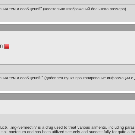
ания тем и сообщений" (касательно изображений большого размера).
in
ния тем и сообщений:" (добавлен пункт про копирование информации с д
uct/...mg-ivermectin/
is a drug used to treat various ailments, including parasi
soil bacterium and has been utilized securely and successfully for quite a long 