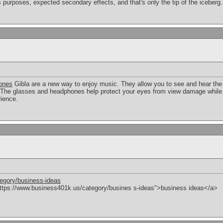
ts purposes, expected secondary effects, and that's only the tip of the iceberg.
ones
Gibla are a new way to enjoy music. They allow you to see and hear the
The glasses and headphones help protect your eyes from view damage while l
ience.
egory/business-ideas
"https://www.business401k.us/category/busines s-ideas">business ideas</a>