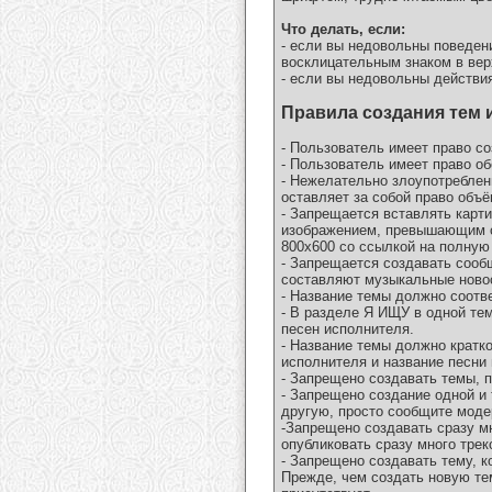
Что делать, если:
- если вы недовольны поведен
восклицательным знаком в вер
- если вы недовольны действи
Правила создания тем 
- Пользователь имеет право с
- Пользователь имеет право о
- Нежелательно злоупотреблен
оставляет за собой право объ
- Запрещается вставлять карт
изображением, превышающим ог
800х600 со ссылкой на полную
- Запрещается создавать сооб
составляют музыкальные новос
- Название темы должно соотве
- В разделе Я ИЩУ в одной те
песен исполнителя.
- Название темы должно кратко
исполнителя и название песни
- Запрещено создавать темы, 
- Запрещено создание одной и 
другую, просто сообщите моде
-Запрещено создавать сразу м
опубликовать сразу много трек
- Запрещено создавать тему, 
Прежде, чем создать новую тем