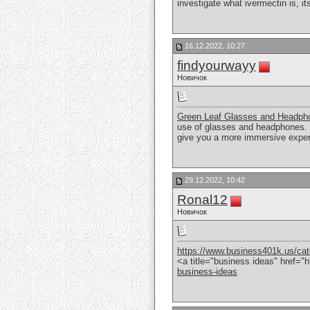
investigate what ivermectin is, i
16.12.2022, 10:27
findyourwayy
Новичок
Green Leaf Glasses and Headph
use of glasses and headphones. 
give you a more immersive exper
29.12.2022, 10:42
Ronal12
Новичок
https://www.business401k.us/cat
<a title="business ideas" href=
business-ideas