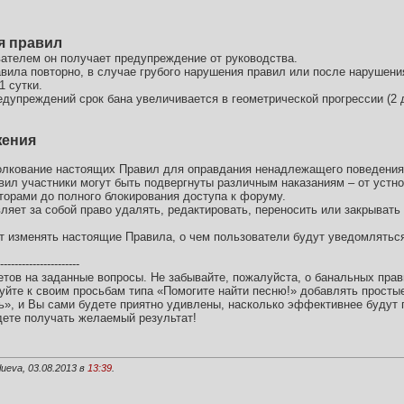
я правил
ателем он получает предупреждение от руководства.
авила повторно, в случае грубого нарушения правил или после нарушени
1 сутки.
упреждений срок бана увеличивается в геометрической прогрессии (2 дня
жения
толкование настоящих Правил для оправдания ненадлежащего поведения
вил участники могут быть подвергнуты различным наказаниям – от устн
орами до полного блокирования доступа к форуму.
ляет за собой право удалять, редактировать, переносить или закрыват
 изменять настоящие Правила, о чем пользователи будут уведомлятьс
----------------------
етов на заданные вопросы. Не забывайте, пожалуйста, о банальных прав
буйте к своим просьбам типа «Помогите найти песню!» добавлять просты
ь», и Вы сами будете приятно удивлены, насколько эффективнее будут 
дете получать желаемый результат!
ueva, 03.08.2013 в
13:39
.