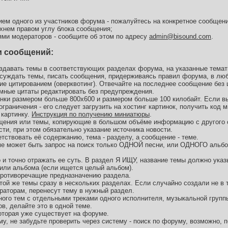
ием одного из участников форума - пожалуйтесь на конкретное сообщен
хнем правом углу блока сообщения;
ями модераторов - сообщите об этом по адресу
admin@bisound.com
.
и сообщений:
оздавать темы в соответствующих разделах форума, на указанные темати
бсуждать темы, писать сообщения, придерживаясь правил форума, в лю
ие цитированием (оверквотинг). Отвечайте на последнее сообщение без
ёмные цитаты редактировать без предупреждения.
инки размером больше 800х600 и размером больше 100 килобайт. Если в
раничения - его следует загрузить на хостинг картинок, получить код 
 картинку.
Инструкция по получению миниатюры
.
щения или темы, копирующие в большом объёме информацию с другого 
ти, при этом обязательно указание источника новости.
тствовать её содержанию, тема - разделу, а сообщение - теме.
ме может быть запрос на поиск только ОДНОЙ песни, или ОДНОГО альбо
 и точно отражать ее суть. В раздел Я ИЩУ, название темы должно указ
 или альбома (если ищется целый альбом).
противоречащие предназначению раздела.
той же темы сразу в нескольких разделах. Если случайно создали не в 
раторам, перенесут тему в нужный раздел.
ного тем с отдельными треками одного исполнителя, музыкальной групп
ов, делайте это в одной теме.
которая уже существует на форуме.
у, не забудьте проверить через систему - поиск по форуму, возможно, 