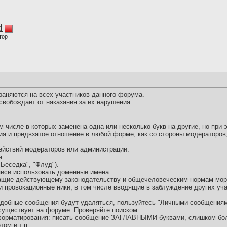
d
тор
раняются на всех участников данного форума.
свобождает от наказания за их нарушения.
ом числе в которых заменена одна или несколько букв на другие, но при
ия и предвзятое отношение в любой форме, как со стороны модераторов,
ействий модераторов или администрации.
а.
Беседка", "Флуд").
дписи использовать доменные имена.
чащие действующему законодательству и общечеловеческим нормам мор
 и провокационные ники, в том числе вводящие в заблуждение других уч
Подобные сообщения будут удаляться, пользуйтесь "Личными сообщениям
 существует на форуме. Проверяйте поиском.
 форматирования: писать сообщение ЗАГЛАВНЫМИ буквами, слишком б
ом и т.п.