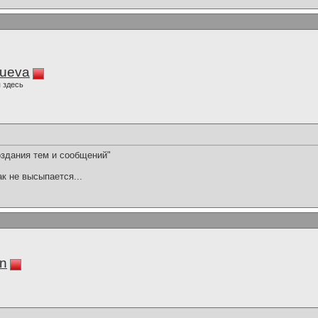
lueva
 здесь
здания тем и сообщений"
ак не высыпается...
in