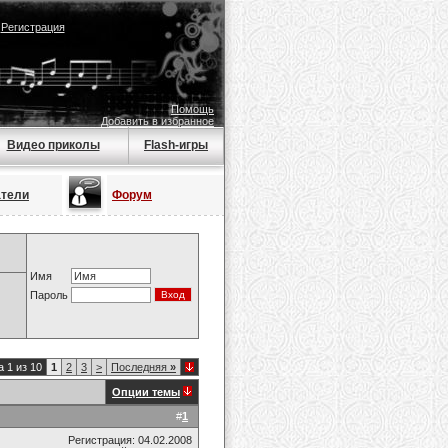
|
Регистрация
Помощь
Добавить в избранное
Видео приколы
Flash-игры
атели
Форум
Имя
Пароль
 1 из 10
1
2
3
>
Последняя
»
Опции темы
#
1
Регистрация: 04.02.2008