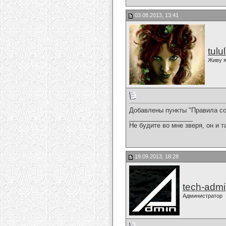
03.08.2013, 13:41
tulu
Живу я
Добавлены пункты "Правила со
__________________
Не будите во мне зверя, он и т
19.09.2013, 18:28
tech-adm
Администратор