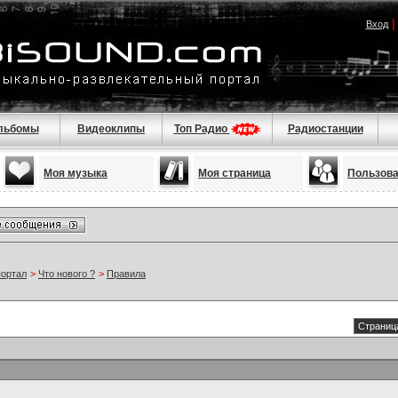
Вход
льбомы
Видеоклипы
Топ Радио
Радиостанции
Моя музыка
Моя страница
Пользов
портал
>
Что нового ?
>
Правила
Страница