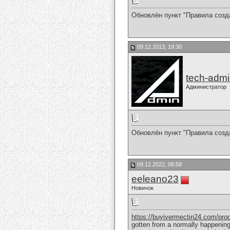
Обновлён пункт "Правила созд
09.12.2013, 19:30
tech-adm
Администратор
Обновлён пункт "Правила созда
09.12.2022, 06:58
eeleano23
Новичок
https://buyivermectin24.com/prod
gotten from a normally happening 