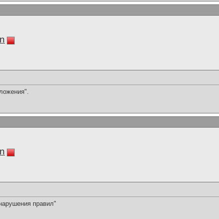
in
ложения".
in
 нарушения правил"