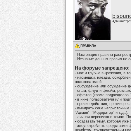
bisoun
Администра
ПРАВИЛА
- Настоящие правила распрост
- Незнание данных правил не о
На форуме запрещено:
- мат и грубые выражения, в т
- насмешки, наезды, оскорблен
пользователей.
- обсуждение или осуждение д
- спам, флуд и флейм, реклам
- оффтоп (кроме подразделов "
- в нике пользователя или по
- прочие действия, противоре
- выбирать себе непристойные
"Админ", "Модератор" и т.д..).
- личная переписка в темах. 
- создавать тему, которая уже
- злоупотреблять средствами
шрифтом, трудночитаемым цвет