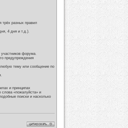
я трёх разных правил
, 4 дня и т.д.).
 участников форума.
ого предупреждения
ь любую тему или сообщение по
я.
илах и принципах
е слова «пожалуйста» и
подобные поиски и насколько