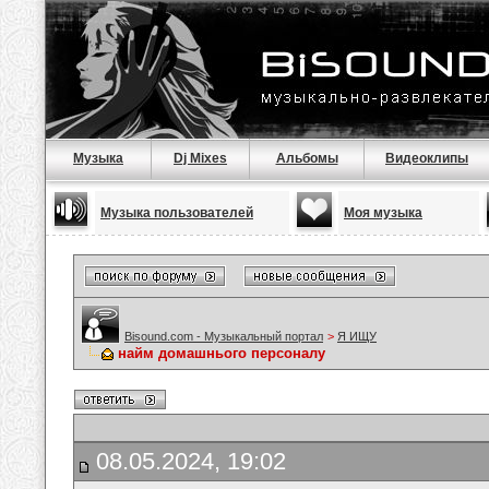
Музыка
Dj Mixes
Альбомы
Видеоклипы
Музыка пользователей
Моя музыка
Bisound.com - Музыкальный портал
>
Я ИЩУ
найм домашнього персоналу
08.05.2024, 19:02