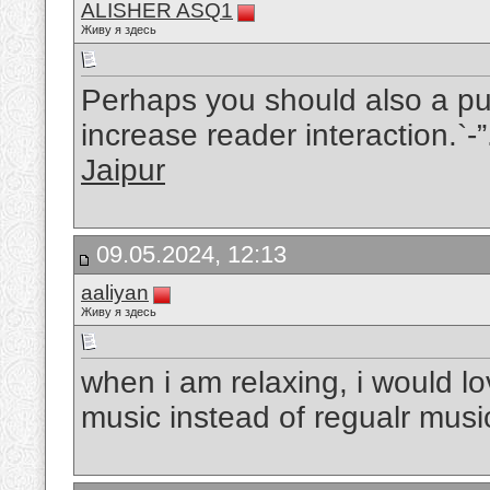
ALISHER ASQ1
Живу я здесь
Perhaps you should also a put
increase reader interaction.`-”
Jaipur
09.05.2024, 12:13
aaliyan
Живу я здесь
when i am relaxing, i would l
music instead of regualr musi