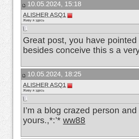
10.05.2024, 15:18
ALISHER ASQ1
Живу я здесь
Great post, you have pointed o
besides conceive this s a ver
10.05.2024, 18:25
ALISHER ASQ1
Живу я здесь
I’m a blog crazed person and i
yours.,*:’*
ww88