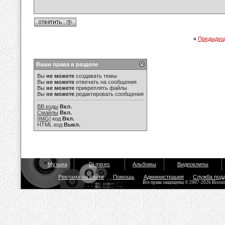
«
Предыдущ
Ваши права в разделе
Вы
не можете
создавать темы
Вы
не можете
отвечать на сообщения
Вы
не можете
прикреплять файлы
Вы
не можете
редактировать сообщения
BB коды
Вкл.
Смайлы
Вкл.
[IMG]
код
Вкл.
HTML код
Выкл.
Музыка
Dj mixes
Альбомы
Видеоклипы
Реклама на сайте
Помощь
Администрация
Служба под
Все права защищены © 2007-2026 Bisou