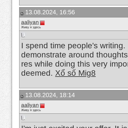
13.08.2024, 16:56
aaliyan
Живу я здесь
I spend time people's writing.
demonstrate around thoughts t
res while doing this very impo
deemed.
Xổ số Mig8
13.08.2024, 18:14
aaliyan
Живу я здесь