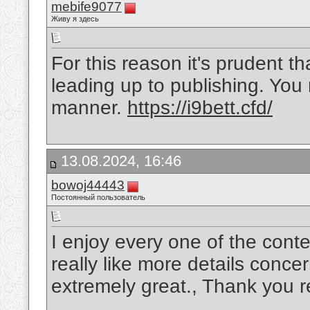
mebife9077
Живу я здесь
For this reason it's prudent 
leading up to publishing. You m
manner.
https://i9bett.cfd/
13.08.2024, 16:46
bowoj44443
Постоянный пользователь
I enjoy every one of the conte
really like more details concern
extremely great., Thank you r