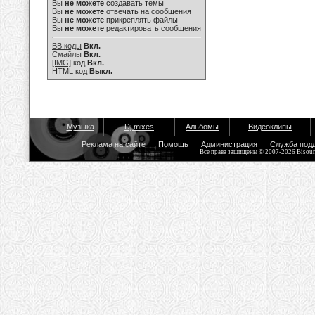
Вы
не можете
создавать темы
Вы
не можете
отвечать на сообщения
Вы
не можете
прикреплять файлы
Вы
не можете
редактировать сообщения
BB коды
Вкл.
Смайлы
Вкл.
[IMG]
код
Вкл.
HTML код
Выкл.
Музыка
Dj mixes
Альбомы
Видеоклипы
Реклама на сайте
Помощь
Администрация
Служба под
Все права защищены © 2007-2026 Bisou