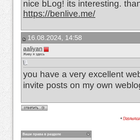
nice bLog! its interesting. tha
https://benlive.me/
16.08.2024, 14:58
aaliyan
Живу я здесь
you have a very excellent we
invite posts on my own webl
«
Предыдущ
Ваши права в разделе