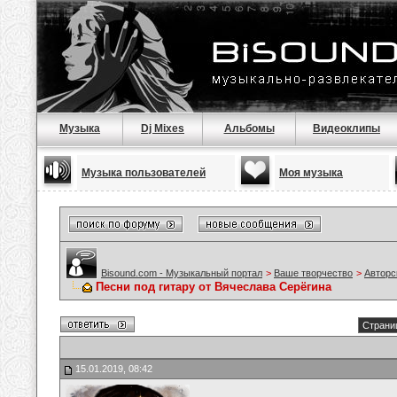
Музыка
Dj Mixes
Альбомы
Видеоклипы
Музыка пользователей
Моя музыка
Bisound.com - Музыкальный портал
>
Ваше творчество
>
Авторс
Песни под гитару от Вячеслава Серёгина
Страниц
15.01.2019, 08:42