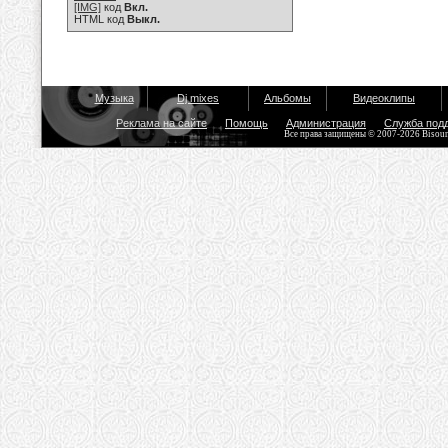
[IMG]
код
Вкл.
HTML код
Выкл.
Музыка
Dj mixes
Альбомы
Видеоклипы
Реклама на сайте
Помощь
Администрация
Служба под
Все права защищены © 2007-2026 Bisou