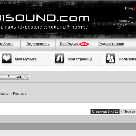
Вход
льбомы
Видеоклипы
Топ Радио
Радиостанции
Моя музыка
Моя страница
Пользов
портал
>
Реклама
Страница 5 из 11
«
Первая