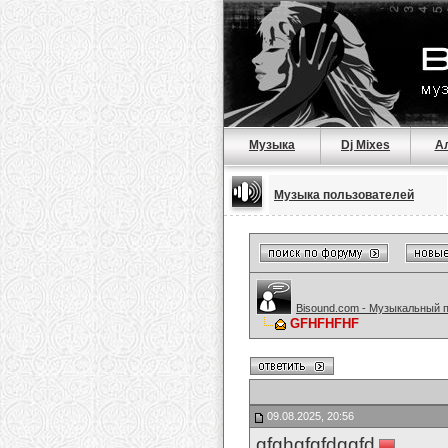
Музыка
Dj Mixes
А
Музыка пользователей
Bisound.com - Музыкальный 
GFHFHFHF
09.08.2025, 20:56
gfghgfgfdggfd