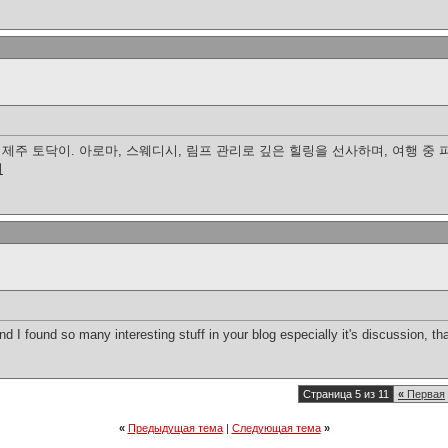
주 토닥이. 아로마, 스웨디시, 림프 관리로 깊은 힐링을 선사하며, 여행 중 피
이
 and I found so many interesting stuff in your blog especially it's discussion, t
Страница 5 из 11
«
Первая
«
Предыдущая тема
|
Следующая тема
»