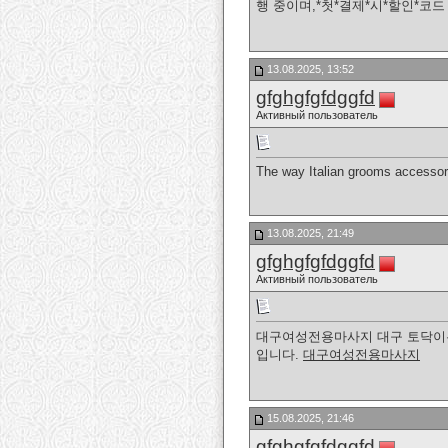
행 중이며,*첫*결제*시*할인*코
13.08.2025, 13:52
gfghgfgfdggfd
Активный пользователь
The way Italian grooms accessori
13.08.2025, 21:49
gfghgfgfdggfd
Активный пользователь
대구여성전용마사지 대구 토닥이는
입니다.
대구여성전용마사지
15.08.2025, 21:46
gfghgfgfdggfd