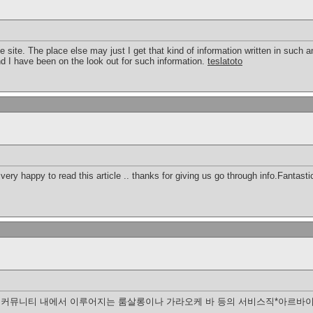
e site. The place else may just I get that kind of information written in such
nd I have been on the look out for such information.
teslatoto
very happy to read this article .. thanks for giving us go through info.Fantasti
인 커뮤니티 내에서 이루어지는 룸살롱이나 가라오케 바 등의 서비스직*아르바