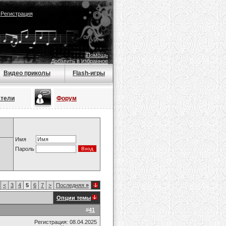
|
Регистрация
Помощь
Добавить в избранное
Видео приколы
Flash-игры
атели
Форум
Имя
Пароль
<
3
4
5
6
7
>
Последняя
»
Опции темы
#
41
Регистрация: 08.04.2025