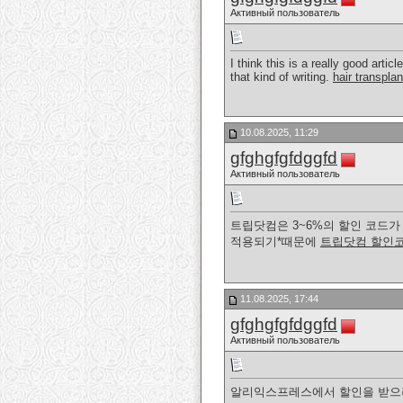
Активный пользователь
I think this is a really good arti
that kind of writing.
hair transplan
10.08.2025, 11:29
gfghgfgfdggfd
Активный пользователь
트립닷컴은 3~6%의 할인 코드
적용되기*때문에
트립닷컴 할인
11.08.2025, 17:44
gfghgfgfdggfd
Активный пользователь
알리익스프레스에서 할인을 받으려