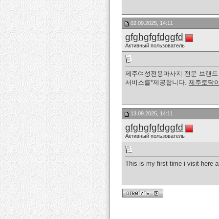
02.09.2025, 14:11
gfghgfgfdggfd
Активный пользователь
제주여성전용마사지 전문 브랜드 제
서비스를*제공합니다.
제주토닥
13.09.2025, 14:11
gfghgfgfdggfd
Активный пользователь
This is my first time i visit here