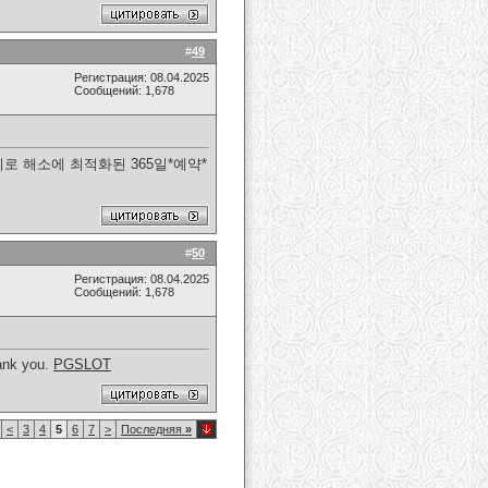
#
49
Регистрация: 08.04.2025
Сообщений: 1,678
로 해소에 최적화된 365일*예약*
#
50
Регистрация: 08.04.2025
Сообщений: 1,678
hank you.
PGSLOT
<
3
4
5
6
7
>
Последняя
»