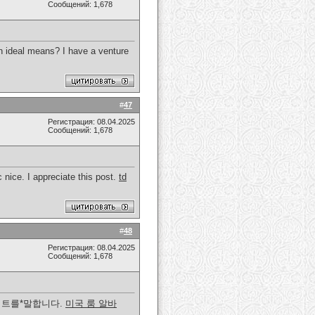
Сообщений: 1,678
 an ideal means? I have a venture
#
47
Регистрация: 08.04.2025
Сообщений: 1,678
c nice. I appreciate this post.
td
#
48
Регистрация: 08.04.2025
Сообщений: 1,678
이트를*말합니다.
미국 룸 알바