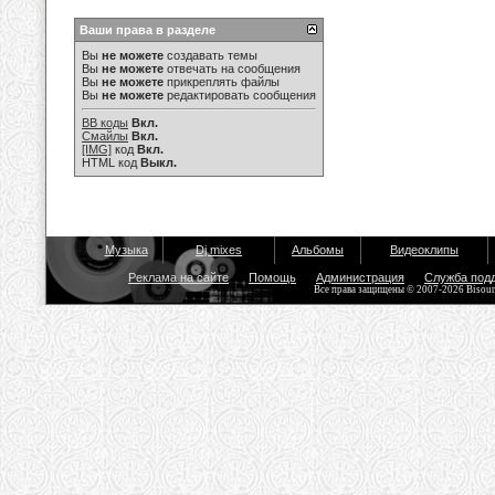
Ваши права в разделе
Вы
не можете
создавать темы
Вы
не можете
отвечать на сообщения
Вы
не можете
прикреплять файлы
Вы
не можете
редактировать сообщения
BB коды
Вкл.
Смайлы
Вкл.
[IMG]
код
Вкл.
HTML код
Выкл.
Музыка
Dj mixes
Альбомы
Видеоклипы
Реклама на сайте
Помощь
Администрация
Служба под
Все права защищены © 2007-2026 Bisou