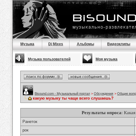
Музыка
Dj Mixes
Альбомы
Видеоклипы
Музыка пользователей
Моя музыка
Bisound.com - Музыкальный портал
>
Обсуждения
>
Общие воп
какую музыку ты чаще всего слушаешь?
Результаты опроса
: Кака
Ранеток
рок