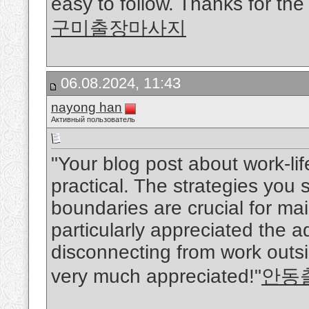
easy to follow. Thanks for the
구미출장마사지
06.08.2024, 11:43
nayong han
Активный пользователь
"Your blog post about work-li
practical. The strategies you
boundaries are crucial for mai
particularly appreciated the ad
disconnecting from work outsid
very much appreciated!"
안동