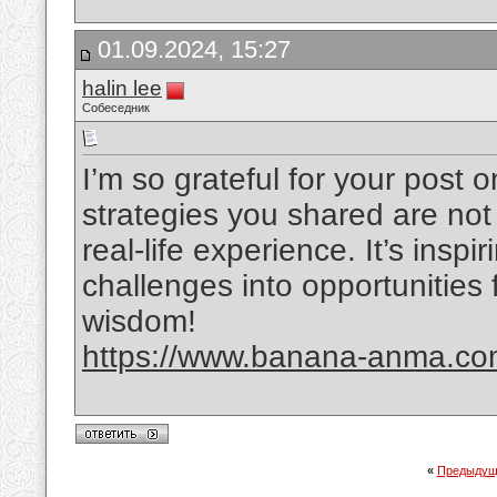
01.09.2024, 15:27
halin lee
Собеседник
I’m so grateful for your post o
strategies you shared are not 
real-life experience. It’s insp
challenges into opportunities
wisdom!
https://www.banana-anma.c
«
Предыдущ