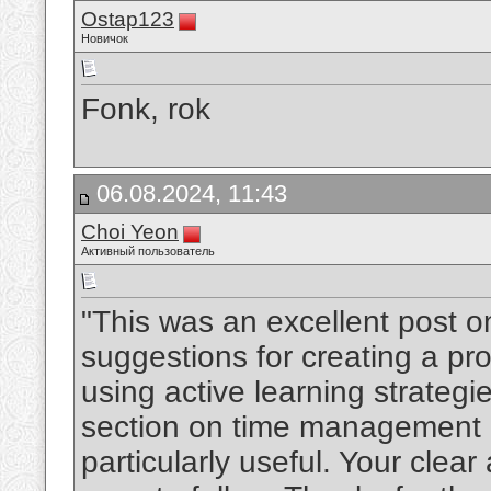
Ostap123
Новичок
Fonk, rok
06.08.2024, 11:43
Choi Yeon
Активный пользователь
"This was an excellent post o
suggestions for creating a p
using active learning strategie
section on time management a
particularly useful. Your clea