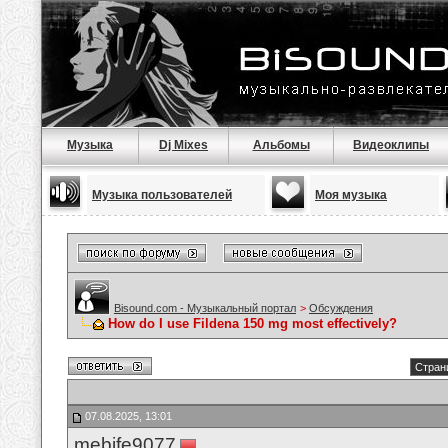
Музыка
Dj Mixes
Альбомы
Видеоклипы
Музыка пользователей
Моя музыка
Bisound.com - Музыкальный портал
>
Обсуждения
How do I use Fildena 150 mg most effectively?
Стран
07.08.2025, 13:01
mebife9077