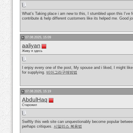
What’s Taking place i am new to this, I stumbled upon this I’ve f
contribute & help different customers like its helped me. Good j
07.08.2025, 15:09
aaliyan
Живу я здесь
I enjoy every one of the post, My spouse and i liked, I might like
for supplying.
비아그라구매방법
07.08.2025, 15:19
AbdulHaq
Старожил
Swiftly this web site can unquestionably become popular between 
perhaps critiques.
시알리스 복용법