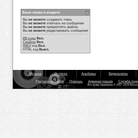
Ваши права в разделе
Вы
не можете
создавать темы
Вы
не можете
отвечать на сообщения
Вы
не можете
прикреплять файлы
Вы
не можете
редактировать сообщения
BB коды
Вкл.
Смайлы
Вкл.
[IMG]
код
Вкл.
HTML код
Выкл.
Музыка
Dj mixes
Альбомы
Видеоклипы
Реклама на сайте
Помощь
Администрация
Служба под
Все права защищены © 2007-2026 Bisou