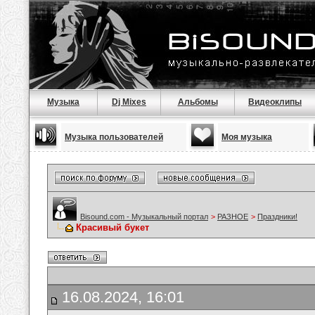
Музыка
Dj Mixes
Альбомы
Видеоклипы
Музыка пользователей
Моя музыка
Bisound.com - Музыкальный портал
>
РАЗНОЕ
>
Праздники!
Красивый букет
16.08.2024, 16:01