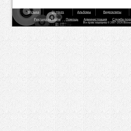
Музыка
Dj mixes
Альбомы
Видеоклипы
Реклама на сайте
Помощь
Администрация
Служба под
Все права защищены © 2007-2026 Bisou