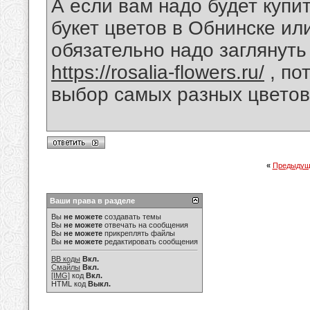
А если вам надо будет купи
букет цветов в Обнинске ил
обязательно надо заглянуть
https://rosalia-flowers.ru/
, по
выбор самых разных цветов
«
Предыдущ
Ваши права в разделе
Вы
не можете
создавать темы
Вы
не можете
отвечать на сообщения
Вы
не можете
прикреплять файлы
Вы
не можете
редактировать сообщения
BB коды
Вкл.
Смайлы
Вкл.
[IMG]
код
Вкл.
HTML код
Выкл.