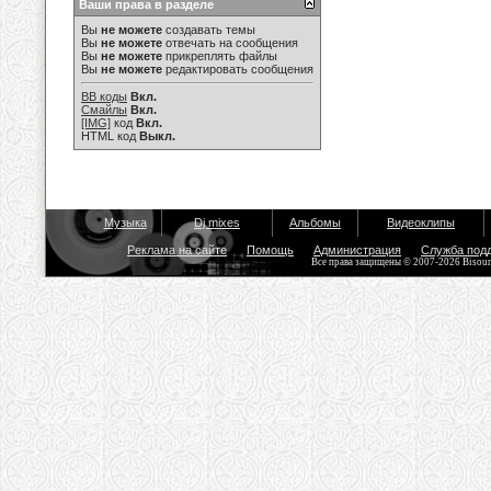
Ваши права в разделе
Вы
не можете
создавать темы
Вы
не можете
отвечать на сообщения
Вы
не можете
прикреплять файлы
Вы
не можете
редактировать сообщения
BB коды
Вкл.
Смайлы
Вкл.
[IMG]
код
Вкл.
HTML код
Выкл.
Музыка
Dj mixes
Альбомы
Видеоклипы
Реклама на сайте
Помощь
Администрация
Служба под
Все права защищены © 2007-2026 Bisou