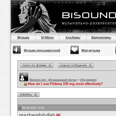
Музыка
Dj Mixes
Альбомы
Видеоклипы
Музыка пользователей
Моя музыка
Bisound.com - Музыкальный портал
>
Обсуждения
How do I use Fildena 150 mg most effectively?
09.09.2024, 14:51
mazharabdullah