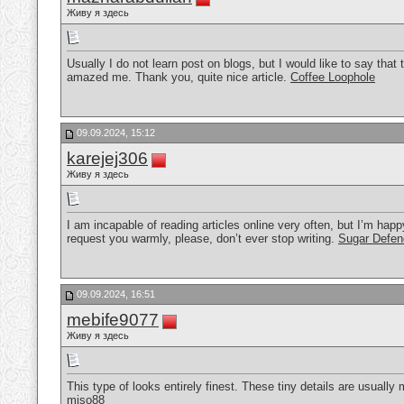
Живу я здесь
Usually I do not learn post on blogs, but I would like to say that
amazed me. Thank you, quite nice article.
Coffee Loophole
09.09.2024, 15:12
karejej306
Живу я здесь
I am incapable of reading articles online very often, but I’m happy
request you warmly, please, don’t ever stop writing.
Sugar Defen
09.09.2024, 16:51
mebife9077
Живу я здесь
This type of looks entirely finest. These tiny details are usually 
miso88