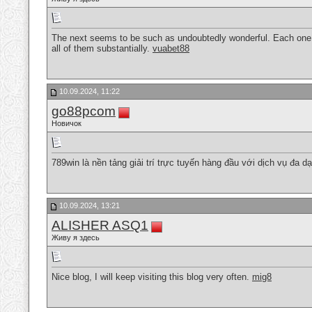
The next seems to be such as undoubtedly wonderful. Each one of 
all of them substantially.
vuabet88
10.09.2024, 11:22
go88pcom
Новичок
789win là nền tảng giải trí trực tuyến hàng đầu với dịch vụ đa dạ
10.09.2024, 13:21
ALISHER ASQ1
Живу я здесь
Nice blog, I will keep visiting this blog very often.
mig8