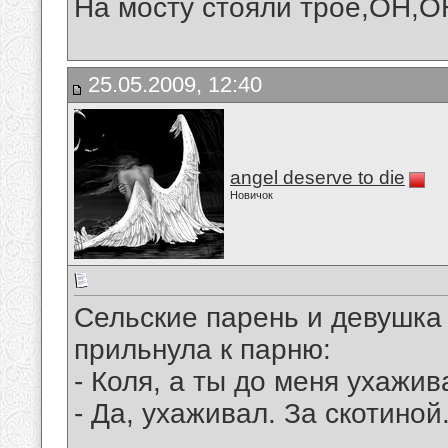
На мосту стояли трое,ОН,ОН
25.05.2009, 12:40
angel deserve to die
Новичок
Сельские парень и девушка
прильнула к парню:
- Коля, а ты до меня ухажив
- Да, ухаживал. За скотиной.
__________________