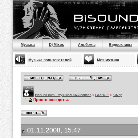
Музыка
Dj Mixes
Альбомы
Видеоклипы
Музыка пользователей
Моя музыка
Bisound.com - Музыкальный портал
>
РАЗНОЕ
>
Юмор
Просто анекдоты.
01.11.2008, 15:47