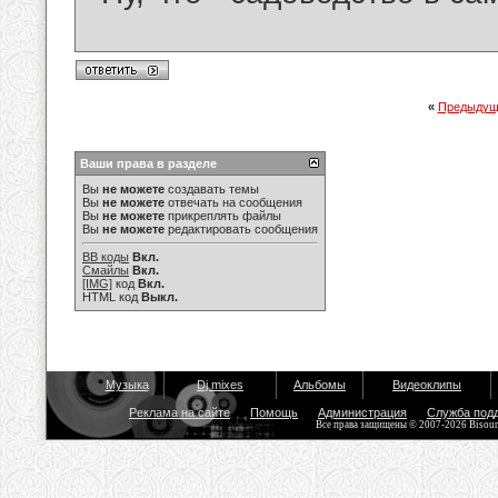
«
Предыдущ
Ваши права в разделе
Вы
не можете
создавать темы
Вы
не можете
отвечать на сообщения
Вы
не можете
прикреплять файлы
Вы
не можете
редактировать сообщения
BB коды
Вкл.
Смайлы
Вкл.
[IMG]
код
Вкл.
HTML код
Выкл.
Музыка
Dj mixes
Альбомы
Видеоклипы
Реклама на сайте
Помощь
Администрация
Служба под
Все права защищены © 2007-2026 Bisou