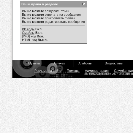
Ваши права в разделе
Вы
не можете
создавать темы
Вы
не можете
отвечать на сообщения
Вы
не можете
прикреплять файлы
Вы
не можете
редактировать сообщения
BB коды
Вкл.
Смайлы
Вкл.
[IMG]
код
Вкл.
HTML код
Выкл.
Музыка
Dj mixes
Альбомы
Видеоклипы
Реклама на сайте
Помощь
Администрация
Служба под
Все права защищены © 2007-2026 Bisou