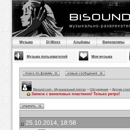
Музыка
Dj Mixes
Альбомы
Видеоклипы
Музыка пользователей
Моя музыка
Bisound.com - Музыкальный портал
>
Обсуждения
>
Другие стил
Записи с виниловых пластинок! Только ретро!
25.10.2014, 18:58