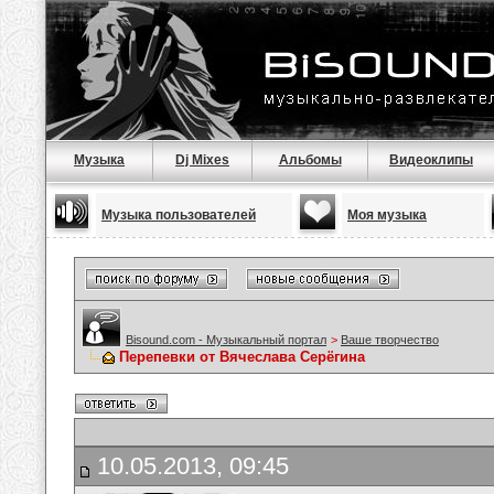
Музыка
Dj Mixes
Альбомы
Видеоклипы
Музыка пользователей
Моя музыка
Bisound.com - Музыкальный портал
>
Ваше творчество
Перепевки от Вячеслава Серёгина
10.05.2013, 09:45