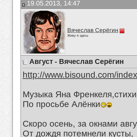
19.05.2013, 14:47
Вячеслав Серёгин
Живу я здесь
Август - Вячеслав Серёгин
http://www.bisound.com/inde
Музыка Яна Френкеля,стих
По просьбе Алёнки
Скоро осень, за окнами авгу
От дождя потемнели кусты,