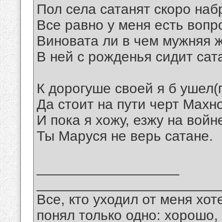
Пол села сатанят скоро наб
Все равно у меня есть вопр
Виновата ли в чем мужняя 
В ней с рожденья сидит сат
К дорогуше своей я б ушел(
Да стоит на пути черт Махно
И пока я хожу, езжу на войн
Ты Маруся не верь сатане.
__________________
_______________________
Все, кто уходил от меня хот
понял только одно: хорошо,