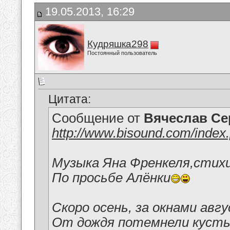
19.05.2013, 16:29
Кудряшка298
Постоянный пользователь
Цитата:
Сообщение от
Вячеслав Се
http://www.bisound.com/inde
Музыка Яна Френкеля,стих
По просьбе Алёнки
Скоро осень, за окнами авгу
От дождя потемнели кусты