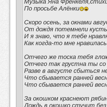
Музыка Яна Френкеля,стих
По просьбе Алёнки
Скоро осень, за окнами авгу
От дождя потемнели кусты
И я знаю, что я тебе нравл
Как когда-то мне нравилас
Отчего же тоска тебя гло
Отчего так грустна ты со 
Разве в августе сбыться н
Что сбывается ранней вес
Что сбывается ранней вес
За окошком краснеют ряби
Дождь в окошко стучит без 