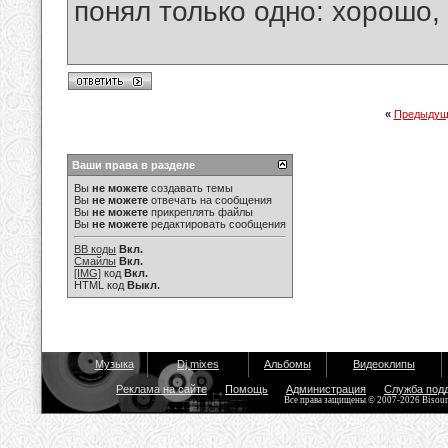
понял только одно: хорошо,
«
Предыдущ
Ваши права в разделе
Вы
не можете
создавать темы
Вы
не можете
отвечать на сообщения
Вы
не можете
прикреплять файлы
Вы
не можете
редактировать сообщения
BB коды
Вкл.
Смайлы
Вкл.
[IMG]
код
Вкл.
HTML код
Выкл.
Музыка
Dj mixes
Альбомы
Видеоклипы
Реклама на сайте
Помощь
Администрация
Служба под
Все права защищены © 2007-2026 Bisou