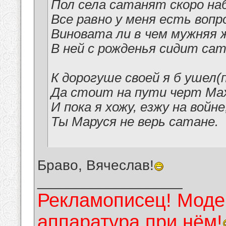
Пол села сатанят скоро на
Все равно у меня есть вопр
Виновата ли в чем мужняя 
В ней с рожденья сидит сат
К дорогуше своей я б ушел(
Да стоит на пути черт Ма
И пока я хожу, езжу на войне
Ты Маруся не верь сатане.
Браво, Вячеслав!
__________________
Рекламописец! Модер
аппаратура при нём!