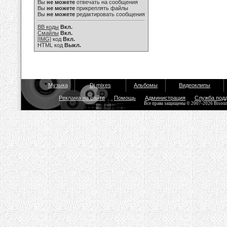
Вы
не можете
отвечать на сообщения
Вы
не можете
прикреплять файлы
Вы
не можете
редактировать сообщения
BB коды
Вкл.
Смайлы
Вкл.
[IMG]
код
Вкл.
HTML код
Выкл.
Музыка
Dj mixes
Альбомы
Видеоклипы
Реклама на сайте
Помощь
Администрация
Служба под
Все права защищены © 2007-2026 Bisou