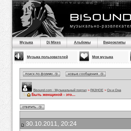
Музыка
Dj Mixes
Альбомы
Видеоклипы
Музыка пользователей
Моя музыка
Bisound.com - Музыкальный портал
>
РАЗНОЕ
>
Он и Она
Быть женщиной - это...
30.10.2011, 20:24