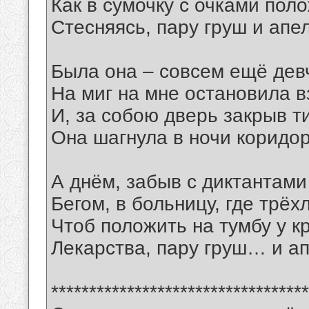
Как в сумочку с очками пол
Стесняясь, пару груш и апе
Была она – совсем ещё де
На миг на мне остановила в
И, за собою дверь закрыв т
Она шагнула в ночи корид
А днём, забыв с диктантами
Бегом, в больницу, где трёх
Чтоб положить на тумбу у к
Лекарства, пару груш… и 
**********************************