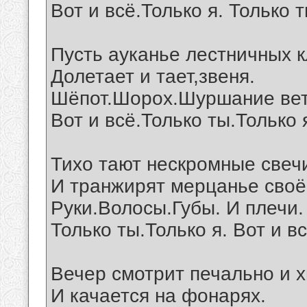
Вот и всё.Только я. Только т
Пусть ауканье лестничных к
Долетает и тает,звеня.
Шёпот.Шорох.Шуршание вет
Вот и всё.Только ты.Только я
Тихо тают нескромные свеч
И транжирят мерцанье своё
Руки.Волосы.Губы. И плечи.
Только ты.Только я. Вот и вс
Вечер смотрит печально и х
И качается на фонарях.