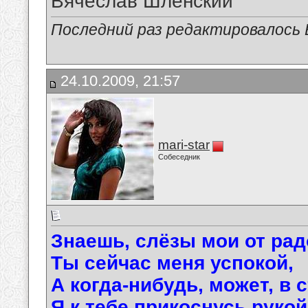
Вячеслав Шлёнский
Последний раз редактировалось В
24.10.2009, 21:57
mari-star
Собеседник
Знаешь, слёзы мои от рад
Ты сейчас меня успокой,
А когда-нибудь, может, в 
Я к тебе прикоснусь рукой