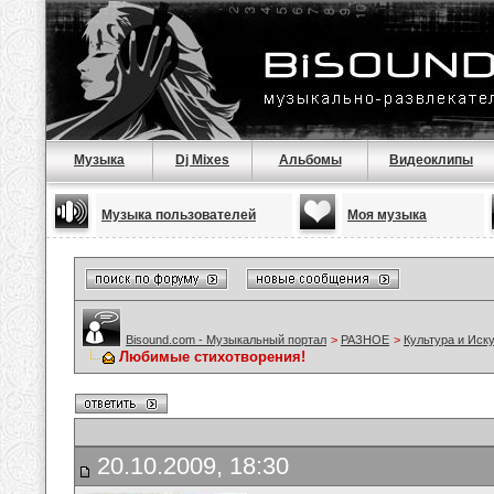
Музыка
Dj Mixes
Альбомы
Видеоклипы
Музыка пользователей
Моя музыка
Bisound.com - Музыкальный портал
>
РАЗНОЕ
>
Культура и Иск
Любимые стихотворения!
20.10.2009, 18:30