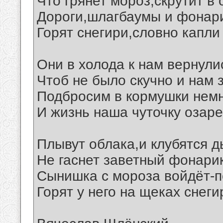
Что грянет мороз,скрутит в 
Дороги,шлагбаумы и фонар
Горят снегири,словно капли 
Они в холода к нам вернули
Чтоб не было скучно и нам 
Подбросим в кормушки немн
И жизнь наша чуточку озаре
Плывут облака,и клубятся 
Не гаснет заветный фонари
Сынишка с мороза войдёт-п
Горят у него на щеках снегир