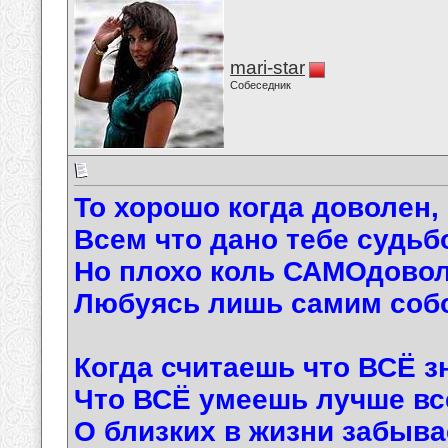
mari-star
Собеседник
То хорошо когда доволен,
Всем что дано тебе судьб
Но плохо коль САМОдовол
Любуясь лишь самим соб
Когда считаешь что ВСЁ з
Что ВСЁ умеешь лучше вс
О близких в жизни забыва