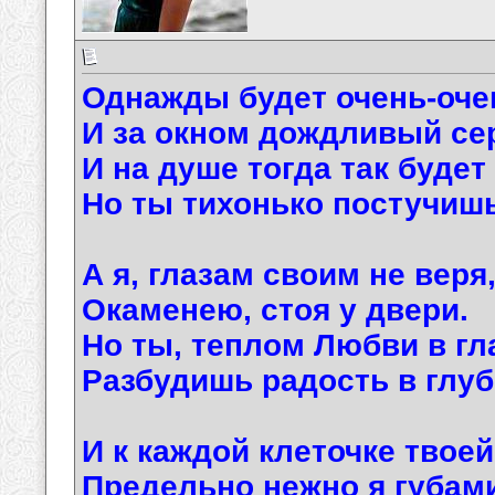
Однажды будет очень-очен
И за окном дождливый се
И на душе тогда так будет
Но ты тихонько постучишь
А я, глазам своим не веря
Окаменею, стоя у двери.
Но ты, теплом Любви в гл
Разбудишь радость в глуб
И к каждой клеточке твое
Предельно нежно я губами