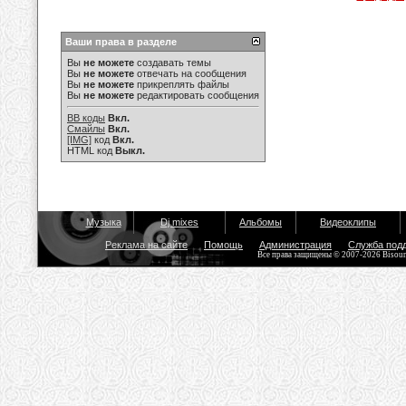
Ваши права в разделе
Вы
не можете
создавать темы
Вы
не можете
отвечать на сообщения
Вы
не можете
прикреплять файлы
Вы
не можете
редактировать сообщения
BB коды
Вкл.
Смайлы
Вкл.
[IMG]
код
Вкл.
HTML код
Выкл.
Музыка
Dj mixes
Альбомы
Видеоклипы
Реклама на сайте
Помощь
Администрация
Служба под
Все права защищены © 2007-2026 Bisou