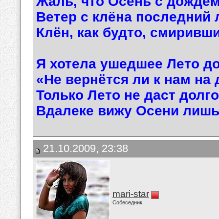
Жаль, что Осень с дождём
Ветер с клёна последний 
Клён, как будто, смиривш
Я хотела ушедшее Лето до
«Не вернётся ли к нам на 
Только Лето не даст долг
Вдалеке вижу Осени лиш
21.10.2009, 23:38
mari-star
Собеседник