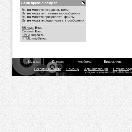
Ваши права в разделе
Вы
не можете
создавать темы
Вы
не можете
отвечать на сообщения
Вы
не можете
прикреплять файлы
Вы
не можете
редактировать сообщения
BB коды
Вкл.
Смайлы
Вкл.
[IMG]
код
Вкл.
HTML код
Выкл.
Музыка
Dj mixes
Альбомы
Видеоклипы
Реклама на сайте
Помощь
Администрация
Служба под
Все права защищены © 2007-2026 Bisou