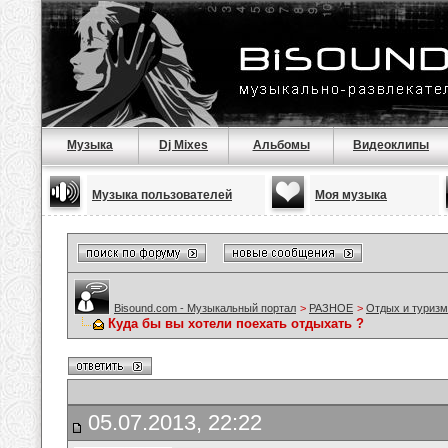
Музыка
Dj Mixes
Альбомы
Видеоклипы
Музыка пользователей
Моя музыка
Bisound.com - Музыкальный портал
>
РАЗНОЕ
>
Отдых и туризм
Куда бы вы хотели поехать отдыхать ?
05.07.2013, 22:22