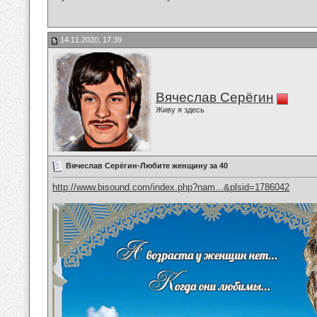
14.11.2020, 17:39
Вячеслав Серёгин
Живу я здесь
Вячеслав Серёгин-Любите женщину за 40
http://www.bisound.com/index.php?nam...&plsid=1786042