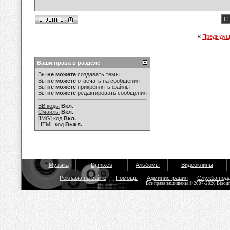
Ст
«
Предыдущ
Ваши права в разделе
Вы
не можете
создавать темы
Вы
не можете
отвечать на сообщения
Вы
не можете
прикреплять файлы
Вы
не можете
редактировать сообщения
BB коды
Вкл.
Смайлы
Вкл.
[IMG]
код
Вкл.
HTML код
Выкл.
Музыка
Dj mixes
Альбомы
Видеоклипы
Реклама на сайте
Помощь
Администрация
Служба под
Все права защищены © 2007-2026 Bisou