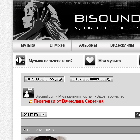
Музыка
Dj Mixes
Альбомы
Видеоклипы
Музыка пользователей
Моя музыка
Bisound.com - Музыкальный портал
>
Ваше творчество
Перепевки от Вячеслава Серёгина
Ст
12.11.2020, 10:18