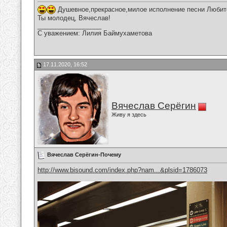
Душевное,прекрасное,милое исполнение песни Любите
Ты молодец, Вячеслав!
__________________
С уважением: Лилия Баймухаметова
17.11.2020, 16:52
Вячеслав Серёгин
Живу я здесь
Вячеслав Серёгин-Почему
http://www.bisound.com/index.php?nam...&plsid=1786073