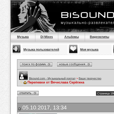
Музыка
Dj Mixes
Альбомы
Видеоклипы
Музыка пользователей
Моя музыка
Bisound.com - Музыкальный портал
>
Ваше творчество
Перепевки от Вячеслава Серёгина
Страница 18
05.10.2017, 13:34