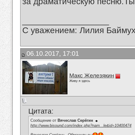
за драматическую песню.Ты
__________________
С уважением: Лилия Байму
06.10.2017, 17:01
Макс Железякин
Живу я здесь
Цитата:
Сообщение от
Вячеслав Серёгин
http://www.bisound.com/index.php?nam...le&id=10400474
Вячеслав Серёгин - Обманули вы