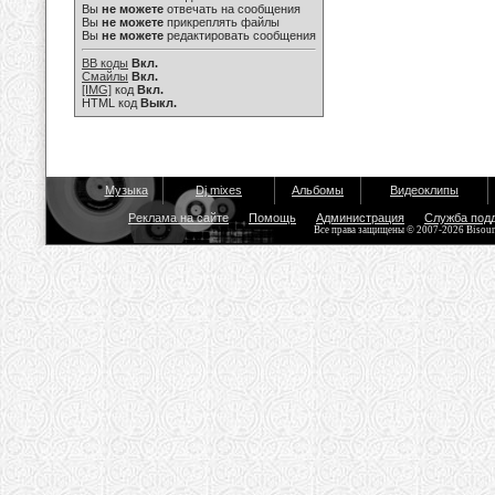
Вы
не можете
отвечать на сообщения
Вы
не можете
прикреплять файлы
Вы
не можете
редактировать сообщения
BB коды
Вкл.
Смайлы
Вкл.
[IMG]
код
Вкл.
HTML код
Выкл.
Музыка
Dj mixes
Альбомы
Видеоклипы
Реклама на сайте
Помощь
Администрация
Служба под
Все права защищены © 2007-2026 Bisou