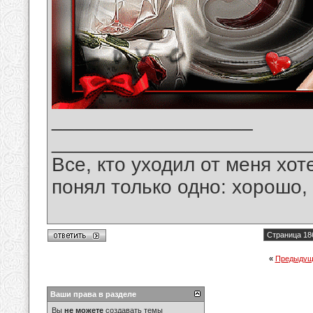
__________________
_______________________
Все, кто уходил от меня хот
понял только одно: хорошо,
Страница 18
«
Предыдущ
Ваши права в разделе
Вы
не можете
создавать темы