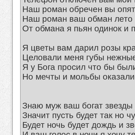
Наш роман обречен вы опят
Наш роман ваш обман лето 
От обмана я пьян одинок и 
Я цветы вам дарил розы кр
Целовали меня губы нежны
Я у Бога просил что бы был
Но мечты и мольбы оказал
Знаю муж ваш богат звезды 
Значит пусть будет так но ч
Будет ночь будет дождь и з
И ваш голос в ночи я хочу т