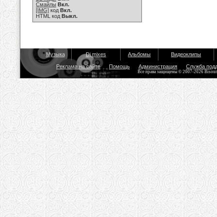
Смайлы
Вкл.
[IMG]
код
Вкл.
HTML код
Выкл.
Музыка
Dj mixes
Альбомы
Видеоклипы
Реклама на сайте
Помощь
Администрация
Служба под
Все права защищены © 2007-2026 Bisou