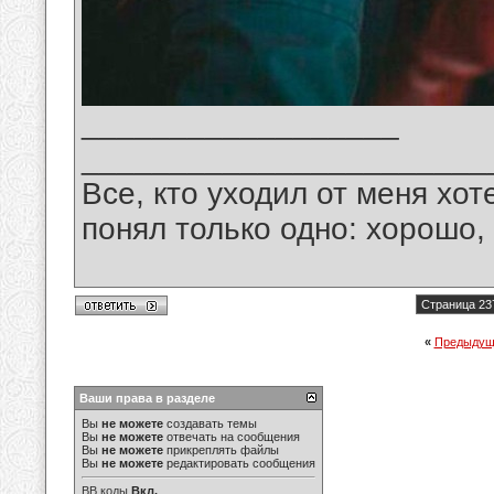
__________________
_______________________
Все, кто уходил от меня хот
понял только одно: хорошо,
Страница 23
«
Предыдущ
Ваши права в разделе
Вы
не можете
создавать темы
Вы
не можете
отвечать на сообщения
Вы
не можете
прикреплять файлы
Вы
не можете
редактировать сообщения
BB коды
Вкл.